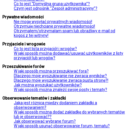
Co to jest “Domyślna grupa użytkownika”?
Czym jest odnośnik “Zespół administracyjny”?
Prywatne wiadomości
Nie mogę wysyłać prywatnych wiadomości!
Otrzymuję niechciane prywatne wiadomości!
Otrzymałem/otrzymałam spam lub obraźliwy e-mail od
kogoś z tej witryny!
Przyjaciele i wrogowie
Co to jest lista przyjaciół i wrogów?
W jaki sposób można dodawać/usuwać użytkowników z listy
przyjaciół lub wrogów?
Przeszukiwanie forów
W jaki sposób można przeszukiwać fora?
Dlaczego moje wyszukiwanie nie zwraca wyników?
Dlaczego moje wyszukiwanie zwraca pustą stronę?!
Jak można wyszukać użytkowników?
W jaki sposób można znaleźć swoje posty i tematy?
Obserwowanie tematów i zakładki
Jaka jest różnica między dodaniem zakładki a
obserwowaniem?
W jaki sposób można dodać zakładkę do wybranych tematów
lub je obserwować??
Jak obserwować wybrane forum?
W jaki sposób usunąć obserwowanie forum, tematu?