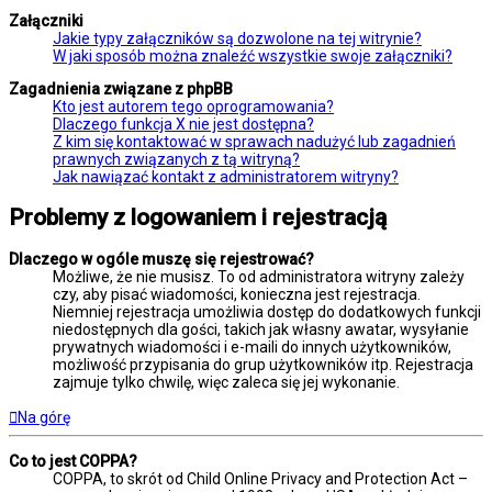
Załączniki
Jakie typy załączników są dozwolone na tej witrynie?
W jaki sposób można znaleźć wszystkie swoje załączniki?
Zagadnienia związane z phpBB
Kto jest autorem tego oprogramowania?
Dlaczego funkcja X nie jest dostępna?
Z kim się kontaktować w sprawach nadużyć lub zagadnień
prawnych związanych z tą witryną?
Jak nawiązać kontakt z administratorem witryny?
Problemy z logowaniem i rejestracją
Dlaczego w ogóle muszę się rejestrować?
Możliwe, że nie musisz. To od administratora witryny zależy
czy, aby pisać wiadomości, konieczna jest rejestracja.
Niemniej rejestracja umożliwia dostęp do dodatkowych funkcji
niedostępnych dla gości, takich jak własny awatar, wysyłanie
prywatnych wiadomości i e-maili do innych użytkowników,
możliwość przypisania do grup użytkowników itp. Rejestracja
zajmuje tylko chwilę, więc zaleca się jej wykonanie.
Na górę
Co to jest COPPA?
COPPA, to skrót od Child Online Privacy and Protection Act –