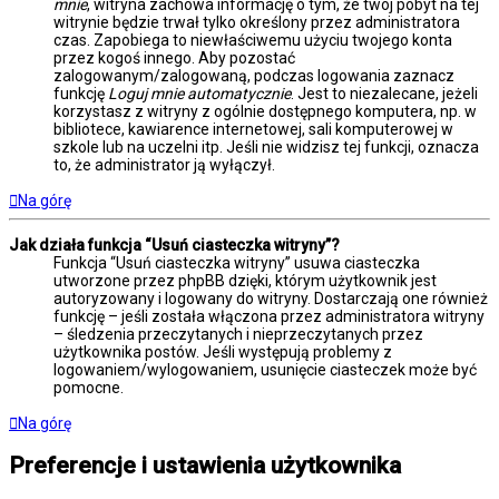
mnie
, witryna zachowa informację o tym, że twój pobyt na tej
witrynie będzie trwał tylko określony przez administratora
czas. Zapobiega to niewłaściwemu użyciu twojego konta
przez kogoś innego. Aby pozostać
zalogowanym/zalogowaną, podczas logowania zaznacz
funkcję
Loguj mnie automatycznie
. Jest to niezalecane, jeżeli
korzystasz z witryny z ogólnie dostępnego komputera, np. w
bibliotece, kawiarence internetowej, sali komputerowej w
szkole lub na uczelni itp. Jeśli nie widzisz tej funkcji, oznacza
to, że administrator ją wyłączył.
Na górę
Jak działa funkcja “Usuń ciasteczka witryny”?
Funkcja “Usuń ciasteczka witryny” usuwa ciasteczka
utworzone przez phpBB dzięki, którym użytkownik jest
autoryzowany i logowany do witryny. Dostarczają one również
funkcję – jeśli została włączona przez administratora witryny
– śledzenia przeczytanych i nieprzeczytanych przez
użytkownika postów. Jeśli występują problemy z
logowaniem/wylogowaniem, usunięcie ciasteczek może być
pomocne.
Na górę
Preferencje i ustawienia użytkownika