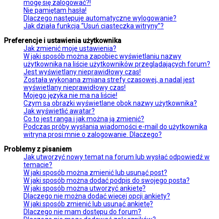
mogę się zalogować?!
Nie pamiętam hasła!
Dlaczego następuje automatyczne wylogowanie?
Jak działa funkcja “Usuń ciasteczka witryny”?
Preferencje i ustawienia użytkownika
Jak zmienić moje ustawienia?
W jaki sposób można zapobiec wyświetlaniu nazwy
użytkownika na liście użytkowników przeglądających forum?
Jest wyświetlany nieprawidłowy czas!
Została wykonana zmiana strefy czasowej, a nadal jest
wyświetlany nieprawidłowy czas!
Mojego języka nie ma na liście!
Czym są obrazki wyświetlane obok nazwy użytkownika?
Jak wyświetlić awatar?
Co to jest ranga i jak można ją zmienić?
Podczas próby wysłania wiadomości e-mail do użytkownika
witryna prosi mnie o zalogowanie. Dlaczego?
Problemy z pisaniem
Jak utworzyć nowy temat na forum lub wysłać odpowiedź w
temacie?
W jaki sposób można zmienić lub usunąć post?
W jaki sposób można dodać podpis do swojego posta?
W jaki sposób można utworzyć ankietę?
Dlaczego nie można dodać więcej opcji ankiety?
W jaki sposób zmienić lub usunąć ankietę?
Dlaczego nie mam dostępu do forum?