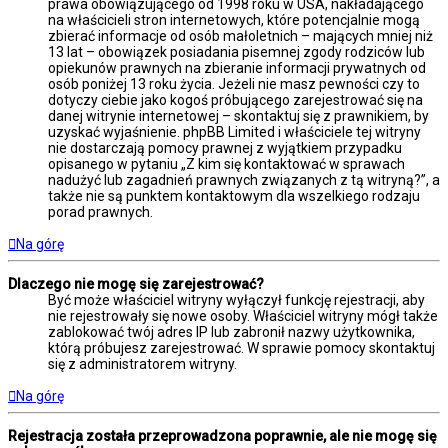
prawa obowiązującego od 1998 roku w USA, nakładającego
na właścicieli stron internetowych, które potencjalnie mogą
zbierać informacje od osób małoletnich – mających mniej niż
13 lat – obowiązek posiadania pisemnej zgody rodziców lub
opiekunów prawnych na zbieranie informacji prywatnych od
osób poniżej 13 roku życia. Jeżeli nie masz pewności czy to
dotyczy ciebie jako kogoś próbującego zarejestrować się na
danej witrynie internetowej – skontaktuj się z prawnikiem, by
uzyskać wyjaśnienie. phpBB Limited i właściciele tej witryny
nie dostarczają pomocy prawnej z wyjątkiem przypadku
opisanego w pytaniu „Z kim się kontaktować w sprawach
nadużyć lub zagadnień prawnych związanych z tą witryną?”, a
także nie są punktem kontaktowym dla wszelkiego rodzaju
porad prawnych.
Na górę
Dlaczego nie mogę się zarejestrować?
Być może właściciel witryny wyłączył funkcję rejestracji, aby
nie rejestrowały się nowe osoby. Właściciel witryny mógł także
zablokować twój adres IP lub zabronił nazwy użytkownika,
którą próbujesz zarejestrować. W sprawie pomocy skontaktuj
się z administratorem witryny.
Na górę
Rejestracja została przeprowadzona poprawnie, ale nie mogę się