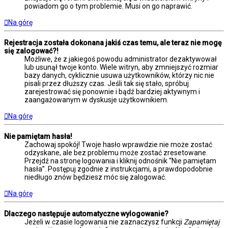
powiadom go o tym problemie. Musi on go naprawić.
Na górę
Rejestracja została dokonana jakiś czas temu, ale teraz nie mogę
się zalogować?!
Możliwe, że z jakiegoś powodu administrator dezaktywował
lub usunął twoje konto. Wiele witryn, aby zmniejszyć rozmiar
bazy danych, cyklicznie usuwa użytkowników, którzy nic nie
pisali przez dłuższy czas. Jeśli tak się stało, spróbuj
zarejestrować się ponownie i bądź bardziej aktywnym i
zaangażowanym w dyskusje użytkownikiem.
Na górę
Nie pamiętam hasła!
Zachowaj spokój! Twoje hasło wprawdzie nie może zostać
odzyskane, ale bez problemu może zostać zresetowane.
Przejdź na stronę logowania i kliknij odnośnik “Nie pamiętam
hasła”. Postępuj zgodnie z instrukcjami, a prawdopodobnie
niedługo znów będziesz móc się zalogować.
Na górę
Dlaczego następuje automatyczne wylogowanie?
Jeżeli w czasie logowania nie zaznaczysz funkcji
Zapamiętaj