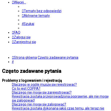
Więcej…
Tematy bez odpowiedzi
Aktywne tematy
Szukaj
FAQ
Zaloguj się
Zarejestruj się
Strona główna
Często zadawane pytania
Szukaj
Często zadawane pytania
Problemy z logowaniem i rejestracją
Dlaczego w ogóle muszę się rejestrować?
Co to jest COPPA?
Dlaczego nie mogę się zarejestrować?
Rejestracja została przeprowadzona poprawnie, ale nie mogę
się zalogować!
Dlaczego nie mogę się zalogować?
Rejestracja została dokonana jakiś czas temu, ale teraz nie