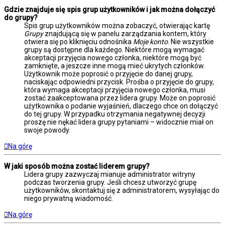
Gdzie znajduje się spis grup użytkowników i jak można dołączyć
do grupy?
Spis grup użytkowników można zobaczyć, otwierając kartę
Grupy
znajdującą się w panelu zarządzania kontem, który
otwiera się po kliknięciu odnośnika
Moje konto
. Nie wszystkie
grupy są dostępne dla każdego. Niektóre mogą wymagać
akceptacji przyjęcia nowego członka, niektóre mogą być
zamknięte, a jeszcze inne mogą mieć ukrytych członków.
Użytkownik może poprosić o przyjęcie do danej grupy,
naciskając odpowiedni przycisk. Prośba o przyjęcie do grupy,
która wymaga akceptacji przyjęcia nowego członka, musi
zostać zaakceptowana przez lidera grupy. Może on poprosić
użytkownika o podanie wyjaśnień, dlaczego chce on dołączyć
do tej grupy. W przypadku otrzymania negatywnej decyzji
proszę nie nękać lidera grupy pytaniami – widocznie miał on
swoje powody.
Na górę
W jaki sposób można zostać liderem grupy?
Lidera grupy zazwyczaj mianuje administrator witryny
podczas tworzenia grupy. Jeśli chcesz utworzyć grupę
użytkowników, skontaktuj się z administratorem, wysyłając do
niego prywatną wiadomość.
Na górę