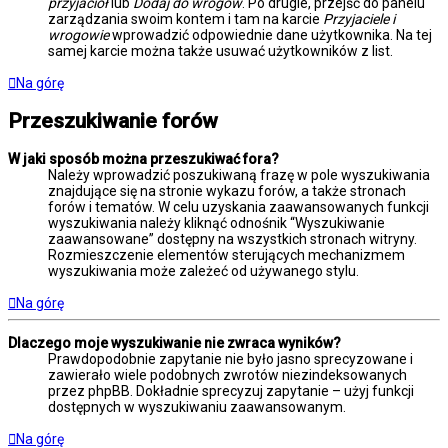
przyjaciół
lub
Dodaj do wrogów
. Po drugie, przejść do panelu
zarządzania swoim kontem i tam na karcie
Przyjaciele i
wrogowie
wprowadzić odpowiednie dane użytkownika. Na tej
samej karcie można także usuwać użytkowników z list.
Na górę
Przeszukiwanie forów
W jaki sposób można przeszukiwać fora?
Należy wprowadzić poszukiwaną frazę w pole wyszukiwania
znajdujące się na stronie wykazu forów, a także stronach
forów i tematów. W celu uzyskania zaawansowanych funkcji
wyszukiwania należy kliknąć odnośnik “Wyszukiwanie
zaawansowane” dostępny na wszystkich stronach witryny.
Rozmieszczenie elementów sterujących mechanizmem
wyszukiwania może zależeć od używanego stylu.
Na górę
Dlaczego moje wyszukiwanie nie zwraca wyników?
Prawdopodobnie zapytanie nie było jasno sprecyzowane i
zawierało wiele podobnych zwrotów niezindeksowanych
przez phpBB. Dokładnie sprecyzuj zapytanie – użyj funkcji
dostępnych w wyszukiwaniu zaawansowanym.
Na górę