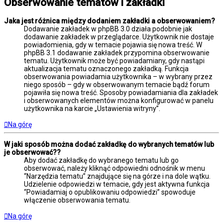
Obserwowanie tematów i zakładki
Jaka jest różnica między dodaniem zakładki a obserwowaniem?
Dodawanie zakładek w phpBB 3.0 działa podobnie jak
dodawanie zakładek w przeglądarce. Użytkownik nie dostaje
powiadomienia, gdy w temacie pojawia się nowa treść. W
phpBB 3.1 dodawanie zakładek przypomina obserwowanie
tematu. Użytkownik może być powiadamiany, gdy nastąpi
aktualizacja tematu oznaczonego zakładką. Funkcja
obserwowania powiadamia użytkownika – w wybrany przez
niego sposób – gdy w obserwowanym temacie bądź forum
pojawiła się nowa treść. Sposoby powiadamiania dla zakładek
i obserwowanych elementów można konfigurować w panelu
użytkownika na karcie „Ustawienia witryny”.
Na górę
W jaki sposób można dodać zakładkę do wybranych tematów lub
je obserwować??
Aby dodać zakładkę do wybranego tematu lub go
obserwować, należy kliknąć odpowiedni odnośnik w menu
“Narzędzia tematu” znajdujące się na górze i na dole wątku.
Udzielenie odpowiedzi w temacie, gdy jest aktywna funkcja
“Powiadamiaj o opublikowaniu odpowiedzi” spowoduje
włączenie obserwowania tematu.
Na górę