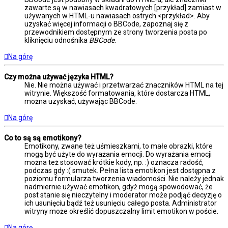
zawarte są w nawiasach kwadratowych [przykład] zamiast w
używanych w HTML-u nawiasach ostrych <przykład>. Aby
uzyskać więcej informacji o BBCode, zapoznaj się z
przewodnikiem dostępnym ze strony tworzenia posta po
kliknięciu odnośnika
BBCode
.
Na górę
Czy można używać języka HTML?
Nie. Nie można używać i przetwarzać znaczników HTML na tej
witrynie. Większość formatowania, które dostarcza HTML,
można uzyskać, używając BBCode.
Na górę
Co to są są emotikony?
Emotikony, zwane też uśmieszkami, to małe obrazki, które
mogą być użyte do wyrażania emocji. Do wyrażania emocji
można też stosować krótkie kody, np. :) oznacza radość,
podczas gdy :( smutek. Pełna lista emotikon jest dostępna z
poziomu formularza tworzenia wiadomości. Nie należy jednak
nadmiernie używać emotikon, gdyż mogą spowodować, że
post stanie się nieczytelny i moderator może podjąć decyzję o
ich usunięciu bądź też usunięciu całego posta. Administrator
witryny może określić dopuszczalny limit emotikon w poście.
Na górę