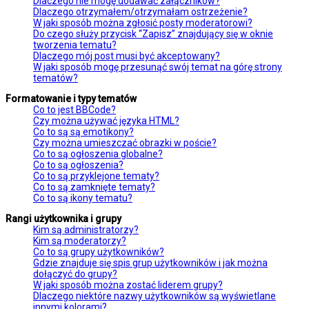
Dlaczego nie mogę dodawać załączników?
Dlaczego otrzymałem/otrzymałam ostrzeżenie?
W jaki sposób można zgłosić posty moderatorowi?
Do czego służy przycisk “Zapisz” znajdujący się w oknie
tworzenia tematu?
Dlaczego mój post musi być akceptowany?
W jaki sposób mogę przesunąć swój temat na górę strony
tematów?
Formatowanie i typy tematów
Co to jest BBCode?
Czy można używać języka HTML?
Co to są są emotikony?
Czy można umieszczać obrazki w poście?
Co to są ogłoszenia globalne?
Co to są ogłoszenia?
Co to są przyklejone tematy?
Co to są zamknięte tematy?
Co to są ikony tematu?
Rangi użytkownika i grupy
Kim są administratorzy?
Kim są moderatorzy?
Co to są grupy użytkowników?
Gdzie znajduje się spis grup użytkowników i jak można
dołączyć do grupy?
W jaki sposób można zostać liderem grupy?
Dlaczego niektóre nazwy użytkowników są wyświetlane
innymi kolorami?