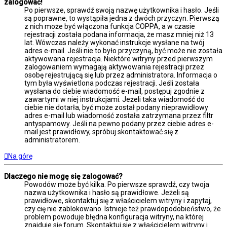
zalogować!
Po pierwsze, sprawdź swoją nazwę użytkownika i hasło. Jeśli
są poprawne, to wystąpiła jedna z dwóch przyczyn. Pierwszą
z nich może być włączona funkcja COPPA, a w czasie
rejestracji została podana informacja, że masz mniej niż 13
lat. Wówczas należy wykonać instrukcje wysłane na twój
adres e-mail. Jeśli nie to było przyczyną, być może nie została
aktywowana rejestracja. Niektóre witryny przed pierwszym
zalogowaniem wymagają aktywowania rejestracji przez
osobę rejestrującą się lub przez administratora. Informacja o
tym była wyświetlona podczas rejestracji. Jeśli została
wysłana do ciebie wiadomość e-mail, postępuj zgodnie z
zawartymi w niej instrukcjami. Jeżeli taka wiadomość do
ciebie nie dotarła, być może został podany nieprawidłowy
adres e-mail lub wiadomość została zatrzymana przez filtr
antyspamowy. Jeśli na pewno podany przez ciebie adres e-
mail jest prawidłowy, spróbuj skontaktować się z
administratorem.
Na górę
Dlaczego nie mogę się zalogować?
Powodów może być kilka. Po pierwsze sprawdź, czy twoja
nazwa użytkownika i hasło są prawidłowe. Jeżeli są
prawidłowe, skontaktuj się z właścicielem witryny i zapytaj,
czy cię nie zablokowano. Istnieje też prawdopodobieństwo, że
problem powoduje błędna konfiguracja witryny, na której
znajduje się forum. Skontaktuj się z właścicielem witryny i