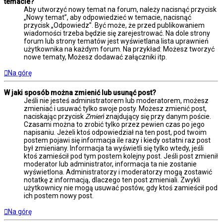
temacie?
Aby utworzyć nowy temat na forum, należy nacisnąć przycisk
„Nowy temat”, aby odpowiedzieć w temacie, nacisnąć
przycisk „Odpowiedz”. Być może, że przed publikowaniem
wiadomości trzeba będzie się zarejestrować. Na dole strony
forum lub strony tematów jest wyświetlana lista uprawnień
użytkownika na każdym forum. Na przykład: Możesz tworzyć
nowe tematy, Możesz dodawać załączniki itp.
Na górę
W jaki sposób można zmienić lub usunąć post?
Jeśli nie jesteś administratorem lub moderatorem, możesz
zmieniać i usuwać tylko swoje posty. Możesz zmienić post,
naciskając przycisk
Zmień
znajdujący się przy danym poście.
Czasami można to zrobić tylko przez pewien czas po jego
napisaniu. Jeżeli ktoś odpowiedział na ten post, pod twoim
postem pojawi się informacja ile razy i kiedy ostatni raz post
był zmieniany. Informacja ta wyświetli się tylko wtedy, jeśli
ktoś zamieścił pod tym postem kolejny post. Jeśli post zmienił
moderator lub administrator, informacja ta nie zostanie
wyświetlona. Administratorzy i moderatorzy mogą zostawić
notatkę z informacją, dlaczego ten post zmieniali. Zwykli
użytkownicy nie mogą usuwać postów, gdy ktoś zamieścił pod
ich postem nowy post.
Na górę