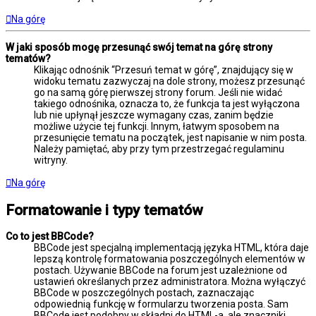
Na górę
W jaki sposób mogę przesunąć swój temat na górę strony
tematów?
Klikając odnośnik “Przesuń temat w górę”, znajdujący się w
widoku tematu zazwyczaj na dole strony, możesz przesunąć
go na samą górę pierwszej strony forum. Jeśli nie widać
takiego odnośnika, oznacza to, że funkcja ta jest wyłączona
lub nie upłynął jeszcze wymagany czas, zanim będzie
możliwe użycie tej funkcji. Innym, łatwym sposobem na
przesunięcie tematu na początek, jest napisanie w nim posta.
Należy pamiętać, aby przy tym przestrzegać regulaminu
witryny.
Na górę
Formatowanie i typy tematów
Co to jest BBCode?
BBCode jest specjalną implementacją języka HTML, która daje
lepszą kontrolę formatowania poszczególnych elementów w
postach. Używanie BBCode na forum jest uzależnione od
ustawień określanych przez administratora. Można wyłączyć
BBCode w poszczególnych postach, zaznaczając
odpowiednią funkcję w formularzu tworzenia posta. Sam
BBCode jest podobny w składni do HTML-a, ale znaczniki