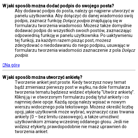
W jaki sposób można dodać podpis do swojego posta?
Aby dodawać podpis do posta, należy go najpierw utworzyć w
panelu użytkownika. Aby dołączyć do danej wiadomości swój
podpis, zaznacz funkcję
Dołącz podpis
znajdującą się w
formularzu tworzenia wiadomości. Możesz także domyślnie
dodawać podpis do wszystkich swoich postów, zaznaczając
odpowiednią funkcję w panelu użytkownika. Po uaktywnieniu
tej funkcji, za każdym razem pisząc post, możesz
zdecydować o niedodawaniu do niego podpisu, usuwając w
formularzu tworzenia wiadomości zaznaczenie z pola
Dołącz
podpis
.
Na górę
W jaki sposób można utworzyć ankietę?
Tworzenie ankiet jest proste. Kiedy tworzysz nowy temat
bądź zmieniasz pierwszy post w wątku, na dole formularza
tworzenia tematu będziesz widzieć etykietę “Utwórz ankietę”.
Kliknij ją i w otworzonym formularzu podaj tytuł ankiety i co
najmniej dwie opcje. Każdą opcję należy wpisać w nowym
wierszu widocznego pola tekstowego. Możesz określić liczbę
opcji, jakie użytkownik może wybrać, wyznaczyć czas trwania
ankiety (0 – bez limitu czasowego), a także umożliwić
użytkownikom zmianę wcześniej oddanego głosu. Jeśli nie
widzisz etykiety, prawdopodobnie nie masz uprawnień do
tworzenia ankiet.