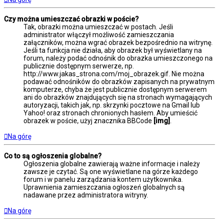
Czy można umieszczać obrazki w poście?
Tak, obrazki można umieszczać w postach. Jeśli
administrator włączył możliwość zamieszczania
załączników, można wgrać obrazek bezpośrednio na witrynę.
Jeśli ta funkcja nie działa, aby obrazek był wyświetlany na
forum, należy podać odnośnik do obrazka umieszczonego na
publicznie dostępnym serwerze, np.
http://www.jakas_strona.com/moj_obrazek.gif. Nie można
podawać odnośników do obrazków zapisanych na prywatnym
komputerze, chyba że jest publicznie dostępnym serwerem
ani do obrazków znajdujących się na stronach wymagających
autoryzacji, takich jak, np. skrzynki pocztowe na Gmail lub
Yahoo! oraz stronach chronionych hasłem. Aby umieścić
obrazek w poście, użyj znacznika BBCode
[img]
.
Na górę
Co to są ogłoszenia globalne?
Ogłoszenia globalne zawierają ważne informacje i należy
zawsze je czytać. Są one wyświetlane na górze każdego
forum i w panelu zarządzania kontem użytkownika.
Uprawnienia zamieszczania ogłoszeń globalnych są
nadawane przez administratora witryny.
Na górę