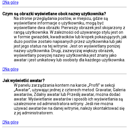
Na górę
Czym są obrazki wyświetlane obok nazwy użytkownika?
Na stronie przeglądania postów, w miejscu, gdzie są
wyświetlane informacje o użytkowniku, mogą być
wyświetlane dwa obrazki. Pierwszy obrazek jest skojarzony z
rangą użytkownika. W zależności od używanego stylu jest on
w formie gwiazdek, kwadracików lub kropek pokazujących, jak
dużo postów zostało napisanych przez użytkownika lub jaki
jest jego status na tej witrynie. Jest on wyświetlany poniżej
nazwy użytkownika. Drugi, zazwyczaj większy obrazek,
wyświetlany powyżej nazwy użytkownika jest znany jako
awatar i jest unikatowy lub osobisty dla każdego użytkownika.
Na górę
Jak wyświetlić awatar?
W panelu zarządzania kontem na karcie „Profil” w sekcji
„Awatar”, używając jednej z czterech metod: Gravatar, Galeria
awatarów, Zdalny awatar lub Prześlij awatar, można dodać
awatar. Wyświetlanie awatarów i sposób ich wyświetlania są
uzależnione od administratora witryny. Jeśli nie można
używać awatarów na danej witrynie, należy skontaktować się
z jej administratorem.
Na górę