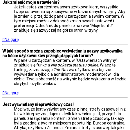
Jak zmienić moje ustawienia?
Jeżeli jesteś zarejestrowanym użytkownikiem, wszystkie
twoje ustawienia są zapisywane w bazie danych witryny. Aby
je zmienić, przejdź do panelu zarządzania swoim kontem. W
tym miejscu możesz dokonać zmian swoich ustawień i
preferencji. Odnośnik do panelu o nazwie “Moje konto”
znajduje się zazwyczaj na górze stron witryny.
Na górę
W jaki sposób można zapobiec wyświetlaniu nazwy użytkownika
na liście użytkowników przeglądających forum?
W panelu zarządzania kontem, w “Ustawieniach witryny”
znajduje się funkcja
Nie pokazuj statusu online
. Włącz tę
funkcję, zaznaczając
Tak
. Nazwa użytkownika będzie
wyświetlana tylko dla administratorów, moderatorów i dla
ciebie. Twoja obecność na witrynie będzie wykazana w liczbie
ukrytych użytkowników.
Na górę
Jest wyświetlany nieprawidłowy czas!
Możliwe, że jest wyświetlany czas z innej strefy czasowej, niż
ta, w której się znajdujesz. Jeśli tak właśnie jest, przejdź do
panelu zarządzania kontem i zmień strefę czasową, tak aby
była zgodna z twoim miejscem pobytu. Np. Europa centralna,
Afryka, czy Nowa Zelandia. Zmiana strefy czasowej, tak jak i