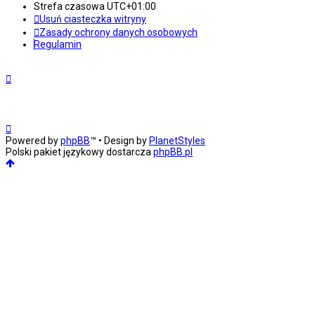
Strefa czasowa
UTC+01:00
Usuń ciasteczka witryny
Zasady ochrony danych osobowych
Regulamin
Powered by
phpBB
™
• Design by
PlanetStyles
Polski pakiet językowy dostarcza
phpBB.pl