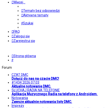
Więcej…
Tematy bez odpowiedzi
Aktywne tematy
Szukaj
FAQ
Zaloguj się
Zarejestruj się
Strona główna
Szukaj
Forum
CZAT DMC
Dołącz do nas na czacie DMC!
#1434 2026.07.03
Aktualne notowanie DMC.
SŁUCHAJ RADIA NA TELEFONIE
Aplikacja Muzycznego Radia na telefony z Androidem.
Notowania
Zawsze aktualnie notowania listy DMC.
Imprezy