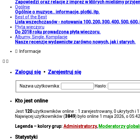
Zapowiedzi oraz relacje z imprez w których mieliśmy przyje
Ogólnie
Ogólnie o muzyce.. informacje, plotki, itp.
Best of the Best
Lista wszechczasów - notowania 100, 200, 300, 400, 500, 600, i
Płyta wieczoru
Do 2018 roku prowadzona płyta wieczoru.
Albumy, Single, Kompilacje
Nasze recenzje wydawnictw zarówno nowych, jak i starych.
Informacje
Zaloguj się
•
Zarejestruj się
Nazwa użytkownika:
Hasło:
Kto jest online
Jest
120
użytkowników online :: 1 zarejestrowany, 0 ukrytych i 
Najwięcej użytkowników (
3849
) było online 1 maja 2026, o 05:4
Legenda – kolory grup:
Administratorzy
,
Moderatorzy global
Statystyki