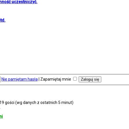
mność uczestniczyć.
td.
Nie pamiętam hasła
|
Zapamiętaj mnie
119 gości (wg danych z ostatnich 5 minut)
2
ni