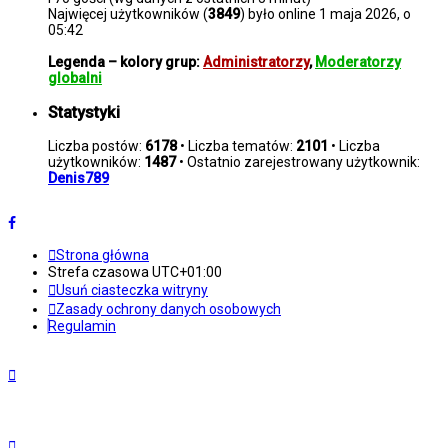
Najwięcej użytkowników (
3849
) było online 1 maja 2026, o
05:42
Legenda – kolory grup:
Administratorzy
,
Moderatorzy
globalni
Statystyki
Liczba postów:
6178
• Liczba tematów:
2101
• Liczba
użytkowników:
1487
• Ostatnio zarejestrowany użytkownik:
Denis789
Strona główna
Strefa czasowa
UTC+01:00
Usuń ciasteczka witryny
Zasady ochrony danych osobowych
Regulamin