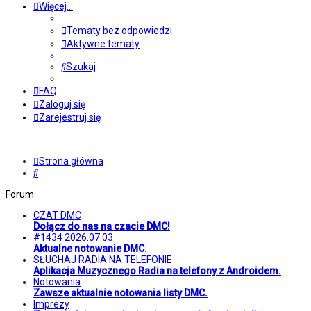
Więcej…
Tematy bez odpowiedzi
Aktywne tematy
Szukaj
FAQ
Zaloguj się
Zarejestruj się
Strona główna
Szukaj
Forum
CZAT DMC
Dołącz do nas na czacie DMC!
#1434 2026.07.03
Aktualne notowanie DMC.
SŁUCHAJ RADIA NA TELEFONIE
Aplikacja Muzycznego Radia na telefony z Androidem.
Notowania
Zawsze aktualnie notowania listy DMC.
Imprezy