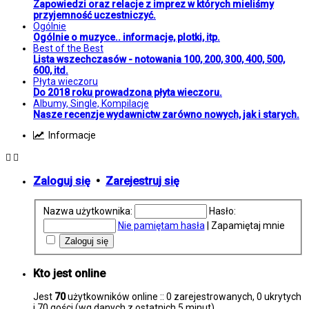
Zapowiedzi oraz relacje z imprez w których mieliśmy
przyjemność uczestniczyć.
Ogólnie
Ogólnie o muzyce.. informacje, plotki, itp.
Best of the Best
Lista wszechczasów - notowania 100, 200, 300, 400, 500,
600, itd.
Płyta wieczoru
Do 2018 roku prowadzona płyta wieczoru.
Albumy, Single, Kompilacje
Nasze recenzje wydawnictw zarówno nowych, jak i starych.
Informacje
Zaloguj się
•
Zarejestruj się
Nazwa użytkownika:
Hasło:
Nie pamiętam hasła
|
Zapamiętaj mnie
Kto jest online
Jest
70
użytkowników online :: 0 zarejestrowanych, 0 ukrytych
i 70 gości (wg danych z ostatnich 5 minut)