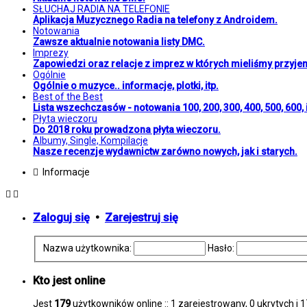
SŁUCHAJ RADIA NA TELEFONIE
Aplikacja Muzycznego Radia na telefony z Androidem.
Notowania
Zawsze aktualnie notowania listy DMC.
Imprezy
Zapowiedzi oraz relacje z imprez w których mieliśmy przyje
Ogólnie
Ogólnie o muzyce.. informacje, plotki, itp.
Best of the Best
Lista wszechczasów - notowania 100, 200, 300, 400, 500, 600, i
Płyta wieczoru
Do 2018 roku prowadzona płyta wieczoru.
Albumy, Single, Kompilacje
Nasze recenzje wydawnictw zarówno nowych, jak i starych.
Informacje
Zaloguj się
•
Zarejestruj się
Nazwa użytkownika:
Hasło:
Kto jest online
Jest
179
użytkowników online :: 1 zarejestrowany, 0 ukrytych i 