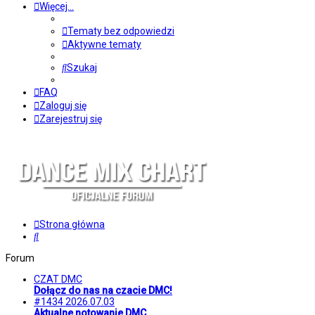
Więcej…
Tematy bez odpowiedzi
Aktywne tematy
Szukaj
FAQ
Zaloguj się
Zarejestruj się
Strona główna
Szukaj
Forum
CZAT DMC
Dołącz do nas na czacie DMC!
#1434 2026.07.03
Aktualne notowanie DMC.