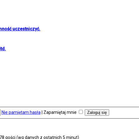
mność uczestniczyć.
td.
Nie pamiętam hasła
|
Zapamiętaj mnie
178 gości (wg danych z ostatnich 5 minut)