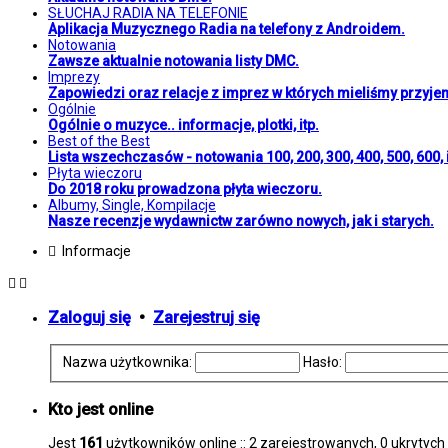
SŁUCHAJ RADIA NA TELEFONIE
Aplikacja Muzycznego Radia na telefony z Androidem.
Notowania
Zawsze aktualnie notowania listy DMC.
Imprezy
Zapowiedzi oraz relacje z imprez w których mieliśmy przyje
Ogólnie
Ogólnie o muzyce.. informacje, plotki, itp.
Best of the Best
Lista wszechczasów - notowania 100, 200, 300, 400, 500, 600, i
Płyta wieczoru
Do 2018 roku prowadzona płyta wieczoru.
Albumy, Single, Kompilacje
Nasze recenzje wydawnictw zarówno nowych, jak i starych.
Informacje
Zaloguj się
•
Zarejestruj się
Nazwa użytkownika:
Hasło:
Kto jest online
Jest
161
użytkowników online :: 2 zarejestrowanych, 0 ukrytych 