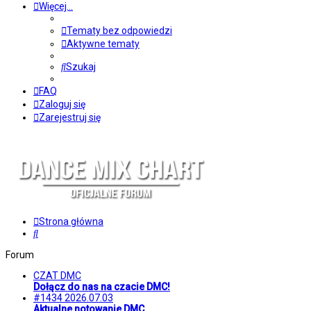
Więcej…
Tematy bez odpowiedzi
Aktywne tematy
Szukaj
FAQ
Zaloguj się
Zarejestruj się
Strona główna
Szukaj
Forum
CZAT DMC
Dołącz do nas na czacie DMC!
#1434 2026.07.03
Aktualne notowanie DMC.