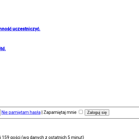
mność uczestniczyć.
td.
Nie pamiętam hasła
|
Zapamiętaj mnie
i 159 gości (wg danych z ostatnich 5 minut)