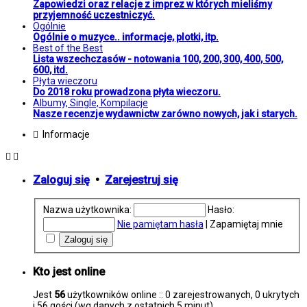
Zapowiedzi oraz relacje z imprez w których mieliśmy
przyjemność uczestniczyć.
Ogólnie
Ogólnie o muzyce.. informacje, plotki, itp.
Best of the Best
Lista wszechczasów - notowania 100, 200, 300, 400, 500,
600, itd.
Płyta wieczoru
Do 2018 roku prowadzona płyta wieczoru.
Albumy, Single, Kompilacje
Nasze recenzje wydawnictw zarówno nowych, jak i starych.
Informacje
Zaloguj się
•
Zarejestruj się
Nazwa użytkownika:
Hasło:
Nie pamiętam hasła
|
Zapamiętaj mnie
Kto jest online
Jest
56
użytkowników online :: 0 zarejestrowanych, 0 ukrytych
i 56 gości (wg danych z ostatnich 5 minut)