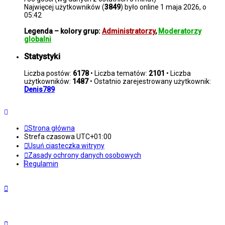
Najwięcej użytkowników (
3849
) było online 1 maja 2026, o
05:42
Legenda – kolory grup:
Administratorzy
,
Moderatorzy
globalni
Statystyki
Liczba postów:
6178
• Liczba tematów:
2101
• Liczba
użytkowników:
1487
• Ostatnio zarejestrowany użytkownik:
Denis789
Strona główna
Strefa czasowa
UTC+01:00
Usuń ciasteczka witryny
Zasady ochrony danych osobowych
Regulamin