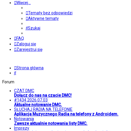
Więcej…
Tematy bez odpowiedzi
Aktywne tematy
Szukaj
FAQ
Zaloguj się
Zarejestruj się
Strona główna
Szukaj
Forum
CZAT DMC
Dołącz do nas na czacie DMC!
#1434 2026.07.03
Aktualne notowanie DMC.
SŁUCHAJ RADIA NA TELEFONIE
Aplikacja Muzycznego Radia na telefony z Androidem.
Notowania
Zawsze aktualnie notowania listy DMC.
Imprezy