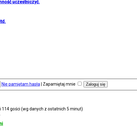
mność uczestniczyć.
td.
Nie pamiętam hasła
|
Zapamiętaj mnie
i 114 gości (wg danych z ostatnich 5 minut)
2
ni