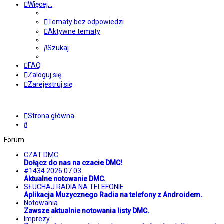
Więcej…
Tematy bez odpowiedzi
Aktywne tematy
Szukaj
FAQ
Zaloguj się
Zarejestruj się
Strona główna
Szukaj
Forum
CZAT DMC
Dołącz do nas na czacie DMC!
#1434 2026.07.03
Aktualne notowanie DMC.
SŁUCHAJ RADIA NA TELEFONIE
Aplikacja Muzycznego Radia na telefony z Androidem.
Notowania
Zawsze aktualnie notowania listy DMC.
Imprezy