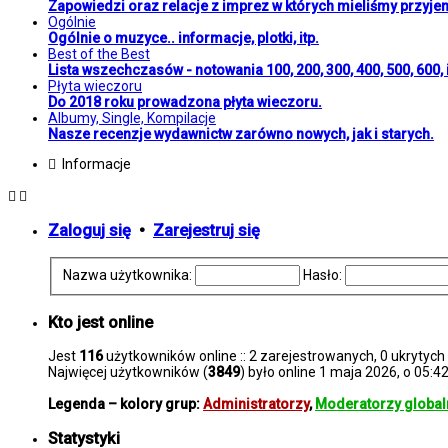
Zapowiedzi oraz relacje z imprez w których mieliśmy przyje
Ogólnie
Ogólnie o muzyce.. informacje, plotki, itp.
Best of the Best
Lista wszechczasów - notowania 100, 200, 300, 400, 500, 600, i
Płyta wieczoru
Do 2018 roku prowadzona płyta wieczoru.
Albumy, Single, Kompilacje
Nasze recenzje wydawnictw zarówno nowych, jak i starych.
Informacje
Zaloguj się
•
Zarejestruj się
Nazwa użytkownika:
Hasło:
Kto jest online
Jest
116
użytkowników online :: 2 zarejestrowanych, 0 ukrytych 
Najwięcej użytkowników (
3849
) było online 1 maja 2026, o 05:4
Legenda – kolory grup:
Administratorzy
,
Moderatorzy global
Statystyki