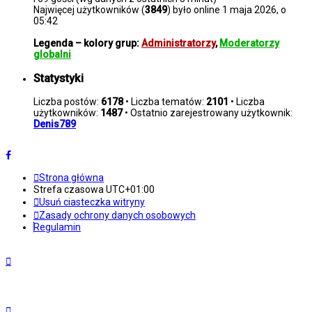
Najwięcej użytkowników (
3849
) było online 1 maja 2026, o
05:42
Legenda – kolory grup:
Administratorzy
,
Moderatorzy
globalni
Statystyki
Liczba postów:
6178
• Liczba tematów:
2101
• Liczba
użytkowników:
1487
• Ostatnio zarejestrowany użytkownik:
Denis789
Strona główna
Strefa czasowa
UTC+01:00
Usuń ciasteczka witryny
Zasady ochrony danych osobowych
Regulamin