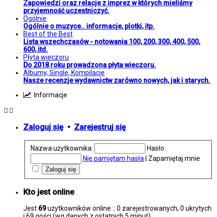
Zapowiedzi oraz relacje z imprez w których mieliśmy
przyjemność uczestniczyć.
Ogólnie
Ogólnie o muzyce.. informacje, plotki, itp.
Best of the Best
Lista wszechczasów - notowania 100, 200, 300, 400, 500,
600, itd.
Płyta wieczoru
Do 2018 roku prowadzona płyta wieczoru.
Albumy, Single, Kompilacje
Nasze recenzje wydawnictw zarówno nowych, jak i starych.
Informacje
Zaloguj się
•
Zarejestruj się
Nazwa użytkownika:
Hasło:
Nie pamiętam hasła
|
Zapamiętaj mnie
Kto jest online
Jest
69
użytkowników online :: 0 zarejestrowanych, 0 ukrytych
i 69 gości (wg danych z ostatnich 5 minut)