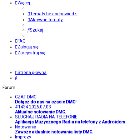
Więcej…
Tematy bez odpowiedzi
Aktywne tematy
Szukaj
FAQ
Zaloguj się
Zarejestruj się
Strona główna
Szukaj
Forum
CZAT DMC
Dołącz do nas na czacie DMC!
#1434 2026.07.03
Aktualne notowanie DMC.
SŁUCHAJ RADIA NA TELEFONIE
Aplikacja Muzycznego Radia na telefony z Androidem.
Notowania
Zawsze aktualnie notowania listy DMC.
Imprezy