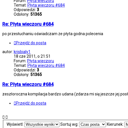
Forum:
Płyta wieczoru
Temat:
Płyta wieczoru #684
Odpowiedzi:
3
Odsłony:
51365
Re: Płyta wieczoru #684
po przesłuchaniu oświadczam że płyta godna polecenia
Przejdź do posta
autor:
krisbialy1
18 cze 2011, o 21:51
Forum:
Płyta wieczoru
Temat:
Płyta wieczoru #684
Odpowiedzi:
3
Odsłony:
51365
Re: Płyta wieczoru #684
zeszłoroczna kompilacja bardzo udana (zdarza mi się jeszcze jej posł
Przejdź do posta
Wyświetl:
Sortuj wg:
Kierunek: