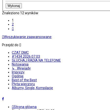
Znaleziono 12 wyników
1
2
Następna
Wyszukiwanie zaawansowane
Przejdź do
CZAT DMC
#1434 2026.07.03
SŁUCHAJ RADIA NA TELEFONIE
Notowania
↳ Wywiady
Imprezy
Ogólnie
Best of the Best
Płyta wieczoru
Albumy, Single, Kompilacje
Strona główna