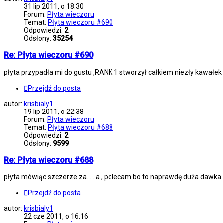
31 lip 2011, o 18:30
Forum:
Płyta wieczoru
Temat:
Płyta wieczoru #690
Odpowiedzi:
2
Odsłony:
35254
Re: Płyta wieczoru #690
płyta przypadła mi do gustu ,RANK 1 stworzył całkiem niezły kawałek 
Przejdź do posta
autor:
krisbialy1
19 lip 2011, o 22:38
Forum:
Płyta wieczoru
Temat:
Płyta wieczoru #688
Odpowiedzi:
2
Odsłony:
9599
Re: Płyta wieczoru #688
płyta mówiąc szczerze za......a , polecam bo to naprawdę duża dawka
Przejdź do posta
autor:
krisbialy1
22 cze 2011, o 16:16