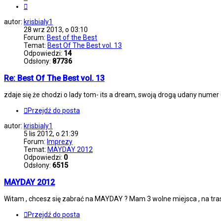
Następna
autor:
krisbialy1
28 wrz 2013, o 03:10
Forum:
Best of the Best
Temat:
Best Of The Best vol. 13
Odpowiedzi:
14
Odsłony:
87736
Re: Best Of The Best vol. 13
zdaje się że chodzi o lady tom- its a dream, swoją drogą udany numer (l
Przejdź do posta
autor:
krisbialy1
5 lis 2012, o 21:39
Forum:
Imprezy
Temat:
MAYDAY 2012
Odpowiedzi:
0
Odsłony:
6515
MAYDAY 2012
Witam , chcesz się zabrać na MAYDAY ? Mam 3 wolne miejsca , na tras
Przejdź do posta