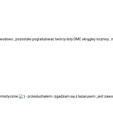
dowo , pozostało pogratulować twórcy listy DMC okrągłej rocznicy , na
.
tymistycznie
- przesłuchałem i zgadzam się z lazarusem , jest za