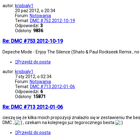
autor:
krisbialy1
20 paź 2012, o 20:34
Forum:
Notowania
Temat:
DMC #752 2012-10-19
Odpowiedzi:
3
Odsłony:
9836
Re: DMC #753 2012-10-19
Depeche Mode - Enjoy The Silence (Shato & Paul Rockseek Remix , no c
Przejdź do posta
autor:
krisbialy1
7 sty 2012, o 02:34
Forum:
Notowania
Temat:
DMC #713 2012-01-06
Odpowiedzi:
6
Odsłony:
15871
Re: DMC #713 2012-01-06
cieszę się że kilka moich propozycji znalazło się w zestawieniu the b
DMC ,
, czekam na kolejnego już tegorocznego besta
Przejdź do posta