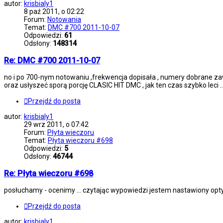
autor:
krisbialy1
8 paź 2011, o 02:22
Forum:
Notowania
Temat:
DMC #700 2011-10-07
Odpowiedzi:
61
Odsłony:
148314
Re: DMC #700 2011-10-07
no i po 700-nym notowaniu ,frekwencja dopisała , numery dobrane zawo
oraz usłyszeć sporą porcję CLASIC HIT DMC , jak ten czas szybko leci ..
Przejdź do posta
autor:
krisbialy1
29 wrz 2011, o 07:42
Forum:
Płyta wieczoru
Temat:
Płyta wieczoru #698
Odpowiedzi:
5
Odsłony:
46744
Re: Płyta wieczoru #698
posłuchamy - ocenimy ... czytając wypowiedzi jestem nastawiony op
Przejdź do posta
autor:
krisbialy1