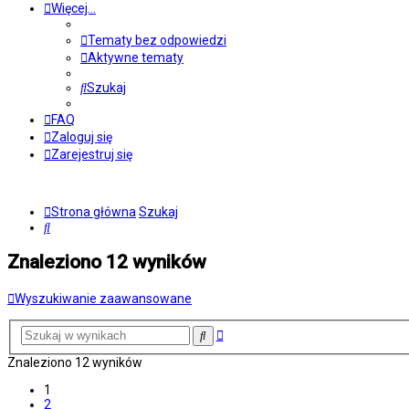
Więcej…
Tematy bez odpowiedzi
Aktywne tematy
Szukaj
FAQ
Zaloguj się
Zarejestruj się
Strona główna
Szukaj
Szukaj
Znaleziono 12 wyników
Wyszukiwanie zaawansowane
Wyszukiwanie
Szukaj
zaawansowane
Znaleziono 12 wyników
1
2