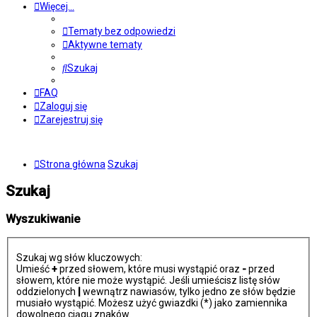
Więcej…
Tematy bez odpowiedzi
Aktywne tematy
Szukaj
FAQ
Zaloguj się
Zarejestruj się
Strona główna
Szukaj
Szukaj
Wyszukiwanie
Szukaj wg słów kluczowych:
Umieść
+
przed słowem, które musi wystąpić oraz
-
przed
słowem, które nie może wystąpić. Jeśli umieścisz listę słów
oddzielonych
|
wewnątrz nawiasów, tylko jedno ze słów będzie
musiało wystąpić. Możesz użyć gwiazdki (*) jako zamiennika
dowolnego ciągu znaków.