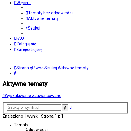
Więcej…
Tematy bez odpowiedzi
Aktywne tematy
Szukaj
FAQ
Zaloguj się
Zarejestruj się
Strona główna
Szukaj
Aktywne tematy
Szukaj
Aktywne tematy
Wyszukiwanie zaawansowane
Wyszukiwanie
Szukaj
zaawansowane
Znaleziono 1 wynik • Strona
1
z
1
Tematy
Odpowiedzi