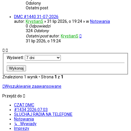
Odsłony
Ostatni post
DMC #1440 31-07-2026
autor:
KrystianS
» 31 lip 2026, o 19:24 » w
Notowania
0
Odpowiedzi
324
Odsłony
Ostatni post
autor:
KrystianS
31 lip 2026, o 19:24
Wyświetl:
Znaleziono 1 wynik • Strona
1
z
1
Wyszukiwanie zaawansowane
Przejdź do
CZAT DMC
#1434 2026.07.03
SŁUCHAJ RADIA NA TELEFONIE
Notowania
↳ Wywiady
Imprezy