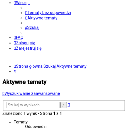
Więcej…
Tematy bez odpowiedzi
Aktywne tematy
Szukaj
FAQ
Zaloguj się
Zarejestruj się
Strona główna
Szukaj
Aktywne tematy
Szukaj
Aktywne tematy
Wyszukiwanie zaawansowane
Wyszukiwanie
Szukaj
zaawansowane
Znaleziono 1 wynik • Strona
1
z
1
Tematy
Odpowiedzi