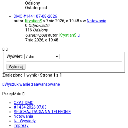
Odsłony
Ostatni post
DMC #1441 07-08-2026
autor:
KrystianS
» 7 sie 2026, o 19:48 » w
Notowania
0
Odpowiedzi
116
Odsłony
Ostatni post
autor:
KrystianS
7 sie 2026, o 19:48
Wyświetl:
Znaleziono 1 wynik • Strona
1
z
1
Wyszukiwanie zaawansowane
Przejdź do
CZAT DMC
#1434 2026.07.03
SŁUCHAJ RADIA NA TELEFONIE
Notowania
↳ Wywiady
Imprezy