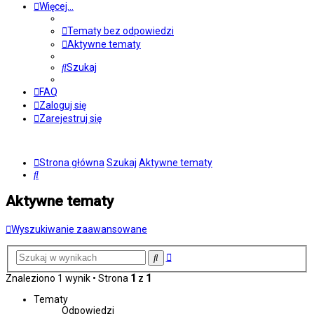
Więcej…
Tematy bez odpowiedzi
Aktywne tematy
Szukaj
FAQ
Zaloguj się
Zarejestruj się
Strona główna
Szukaj
Aktywne tematy
Szukaj
Aktywne tematy
Wyszukiwanie zaawansowane
Wyszukiwanie
Szukaj
zaawansowane
Znaleziono 1 wynik • Strona
1
z
1
Tematy
Odpowiedzi