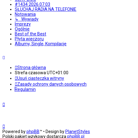
#1434 2026.07.03
SŁUCHAJ RADIA NA TELEFONIE
Notowania
↳ Wywiady
Imprezy
Ogólnie
Best of the Best
Płyta wieczoru
Albumy, Single, Kompilacje
Strona główna
Strefa czasowa
UTC+01:00
Usuń ciasteczka witryny
Zasady ochrony danych osobowych
Regulamin
Powered by
phpBB
™
• Design by
PlanetStyles
Polski pakiet językowy dostarcza
phpBB.pl