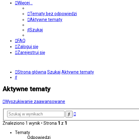
Więcej…
Tematy bez odpowiedzi
Aktywne tematy
Szukaj
FAQ
Zaloguj się
Zarejestruj się
Strona główna
Szukaj
Aktywne tematy
Szukaj
Aktywne tematy
Wyszukiwanie zaawansowane
Wyszukiwanie
Szukaj
zaawansowane
Znaleziono 1 wynik • Strona
1
z
1
Tematy
Odpowiedzi