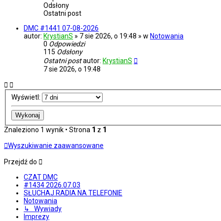
Odsłony
Ostatni post
DMC #1441 07-08-2026
autor:
KrystianS
» 7 sie 2026, o 19:48 » w
Notowania
0
Odpowiedzi
115
Odsłony
Ostatni post
autor:
KrystianS
7 sie 2026, o 19:48
Wyświetl:
Znaleziono 1 wynik • Strona
1
z
1
Wyszukiwanie zaawansowane
Przejdź do
CZAT DMC
#1434 2026.07.03
SŁUCHAJ RADIA NA TELEFONIE
Notowania
↳ Wywiady
Imprezy