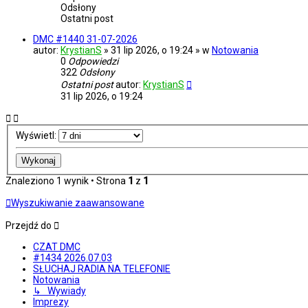
Odsłony
Ostatni post
DMC #1440 31-07-2026
autor:
KrystianS
» 31 lip 2026, o 19:24 » w
Notowania
0
Odpowiedzi
322
Odsłony
Ostatni post
autor:
KrystianS
31 lip 2026, o 19:24
Wyświetl:
Znaleziono 1 wynik • Strona
1
z
1
Wyszukiwanie zaawansowane
Przejdź do
CZAT DMC
#1434 2026.07.03
SŁUCHAJ RADIA NA TELEFONIE
Notowania
↳ Wywiady
Imprezy