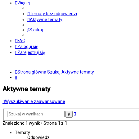
Więcej…
Tematy bez odpowiedzi
Aktywne tematy
Szukaj
FAQ
Zaloguj się
Zarejestruj się
Strona główna
Szukaj
Aktywne tematy
Szukaj
Aktywne tematy
Wyszukiwanie zaawansowane
Wyszukiwanie
Szukaj
zaawansowane
Znaleziono 1 wynik • Strona
1
z
1
Tematy
Odpowiedzi