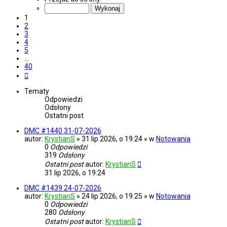
z
40
1
2
3
4
5
…
40
Następna
Tematy
Odpowiedzi
Odsłony
Ostatni post
DMC #1440 31-07-2026
autor:
KrystianS
» 31 lip 2026, o 19:24 » w
Notowania
0
Odpowiedzi
319
Odsłony
Ostatni post
autor:
KrystianS
31 lip 2026, o 19:24
DMC #1439 24-07-2026
autor:
KrystianS
» 24 lip 2026, o 19:25 » w
Notowania
0
Odpowiedzi
280
Odsłony
Ostatni post
autor:
KrystianS