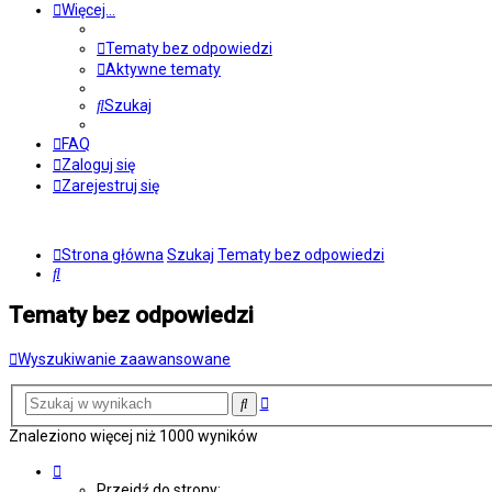
Więcej…
Tematy bez odpowiedzi
Aktywne tematy
Szukaj
FAQ
Zaloguj się
Zarejestruj się
Strona główna
Szukaj
Tematy bez odpowiedzi
Szukaj
Tematy bez odpowiedzi
Wyszukiwanie zaawansowane
Wyszukiwanie
Szukaj
zaawansowane
Znaleziono więcej niż 1000 wyników
Strona
1
Przejdź do strony: