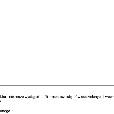
tóre nie może wystąpić. Jeśli umieścisz listę słów oddzielonych
|
wewną
.
zonego