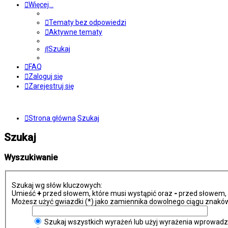
Więcej…
Tematy bez odpowiedzi
Aktywne tematy
Szukaj
FAQ
Zaloguj się
Zarejestruj się
Strona główna
Szukaj
Szukaj
Wyszukiwanie
Szukaj wg słów kluczowych:
Umieść
+
przed słowem, które musi wystąpić oraz
-
przed słowem, k
Możesz użyć gwiazdki (*) jako zamiennika dowolnego ciągu znaków
Szukaj wszystkich wyrażeń lub użyj wyrażenia wprowad