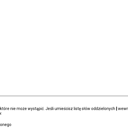
tóre nie może wystąpić. Jeśli umieścisz listę słów oddzielonych
|
wewną
.
zonego