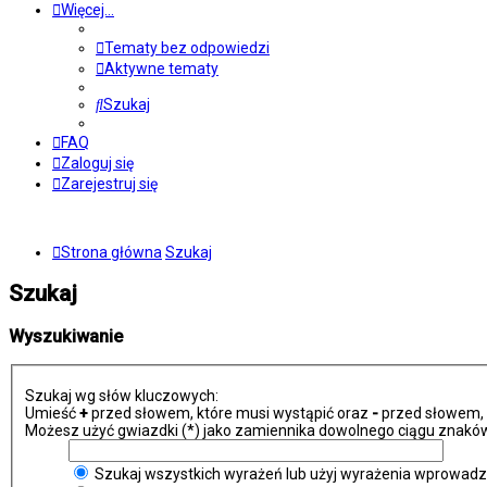
Więcej…
Tematy bez odpowiedzi
Aktywne tematy
Szukaj
FAQ
Zaloguj się
Zarejestruj się
Strona główna
Szukaj
Szukaj
Wyszukiwanie
Szukaj wg słów kluczowych:
Umieść
+
przed słowem, które musi wystąpić oraz
-
przed słowem, k
Możesz użyć gwiazdki (*) jako zamiennika dowolnego ciągu znaków
Szukaj wszystkich wyrażeń lub użyj wyrażenia wprowad