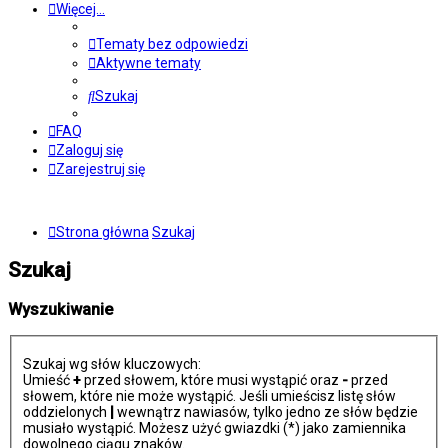
Więcej…
Tematy bez odpowiedzi
Aktywne tematy
Szukaj
FAQ
Zaloguj się
Zarejestruj się
Strona główna
Szukaj
Szukaj
Wyszukiwanie
Szukaj wg słów kluczowych:
Umieść
+
przed słowem, które musi wystąpić oraz
-
przed
słowem, które nie może wystąpić. Jeśli umieścisz listę słów
oddzielonych
|
wewnątrz nawiasów, tylko jedno ze słów będzie
musiało wystąpić. Możesz użyć gwiazdki (*) jako zamiennika
dowolnego ciągu znaków.