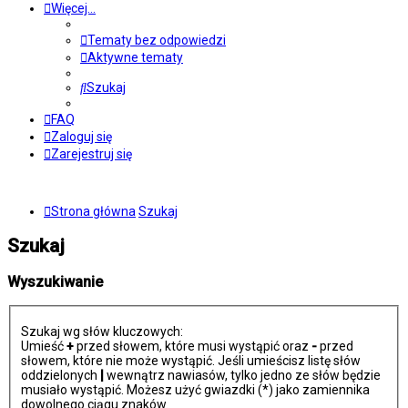
Więcej…
Tematy bez odpowiedzi
Aktywne tematy
Szukaj
FAQ
Zaloguj się
Zarejestruj się
Strona główna
Szukaj
Szukaj
Wyszukiwanie
Szukaj wg słów kluczowych:
Umieść
+
przed słowem, które musi wystąpić oraz
-
przed
słowem, które nie może wystąpić. Jeśli umieścisz listę słów
oddzielonych
|
wewnątrz nawiasów, tylko jedno ze słów będzie
musiało wystąpić. Możesz użyć gwiazdki (*) jako zamiennika
dowolnego ciągu znaków.