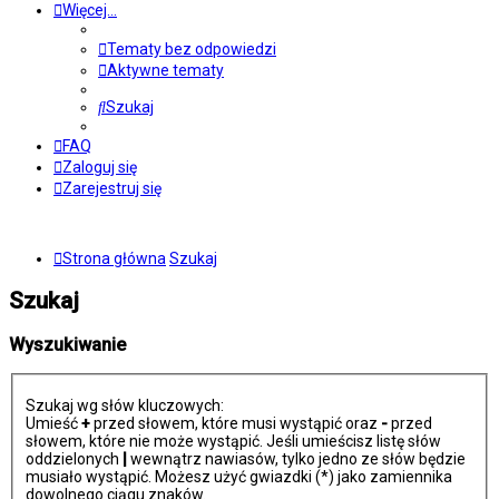
Więcej…
Tematy bez odpowiedzi
Aktywne tematy
Szukaj
FAQ
Zaloguj się
Zarejestruj się
Strona główna
Szukaj
Szukaj
Wyszukiwanie
Szukaj wg słów kluczowych:
Umieść
+
przed słowem, które musi wystąpić oraz
-
przed
słowem, które nie może wystąpić. Jeśli umieścisz listę słów
oddzielonych
|
wewnątrz nawiasów, tylko jedno ze słów będzie
musiało wystąpić. Możesz użyć gwiazdki (*) jako zamiennika
dowolnego ciągu znaków.