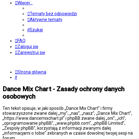
Więcej…
Tematy bez odpowiedzi
Aktywne tematy
Szukaj
FAQ
Zaloguj się
Zarejestruj się
Strona główna
Szukaj
Dance Mix Chart - Zasady ochrony danych
osobowych
Ten tekst opisuje, w jaki sposób „Dance Mix Chart” i firmy
stowarzyszone zwane dalej „my”, „nas”, „nasz”, „Dance Mix Chart”,
„https://www.dancemixchart.pl” i phpBB zwane dalej „oni”, „ich”,
„oprogramowanie phpBB”, „www.phpbb.com”, „phpBB Limited”,
„Zespoły phpBB”, korzystają z informacji zwanymi dalej
„informacjami o tobie” zebranych w czasie dowolnej twojej sesji na
forum.