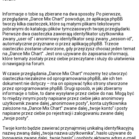
Informacje o tobie są zbierane na dwa sposoby. Po pierwsze,
przeglądanie „Dance Mix Chart” powoduje, że aplikacja phpBB
tworzy kilka ciasteczek, które są małymi plikami tekstowymi
pobranymi do katalogu plików tymczasowych twojej przeglądarki.
Pierwsze dwa ciasteczka zawierają identyfikator użytkownika
zwany „user-id” i anonimowy identyfikator sesji zwany „session-id”,
automatycznie przyznane ci przez aplikację phpBB. Trzecie
ciasteczko zostanie utworzone, gdy przejrzysz chociaż jeden temat
na „Dance Mix Chart”. Jest ono używane do zapisania informacji,
które tematy zostały przez ciebie przeczytane i służy do ułatwienia
ci nawigacji na forum.
W czasie przeglądania „Dance Mix Chart” możemy też utworzyć
ciasteczka niezależne od oprogramowania phpBB, ale ich ten
dokument nie dotyczy – ma on opisywać tylko strony stworzone
przez oprogramowanie phpBB. Drugi sposób, w jaki zbieramy
informacje o tobie, to dane wysyłane przez ciebie do nas. Mogą być
to między innymi posty napisane przez ciebie jako anonimowy
użytkownik zwane dalej „anonimowe posty”, konta użytkownika
założone na „Dance Mix Chart” zwane dalej „twoje konto” i posty
napisane przez ciebie po rejestracji i zalogowaniu zwane dalej
„twoje posty”.
Twoje konto będzie zawierać przynajmniej unikalną identyfikacyjną
nazwę zwaną dalej „twoja nazwa użytkownika”, hasło używane do
logowania zwane dalej „twoje hasło” i osobisty aktywny adres e-mail