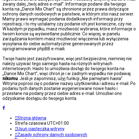
zwany dalej „twój adres e-mail”. Informacje podane dla twojego
konta na „Dance Mix Chart” są chronione przez prawa dotyczące
ochrony danych osobowych w państwie, w którym stoi nasz serwer.
Mamy prawo wymagać podania dodatkowych informacji przy
rejestracji, i to my ustalamy czy podanie ich jest konieczne, czy nie.
W każdym przypadku, masz możliwość wybrania, które informacje o
twoim koncie są wyświetlane publicznie. Co więcej, w panelu
zarządzania kontem masz możliwość włączenia lub wyłączenia
wysyłania do ciebie automatycznie generowanych przez
oprogramowanie phpBB e-maili.
Twoje hasło jest zaszyfrowane, więc jest bezpieczne, niemniej nie
należy używać tego samego hasła na różnych witrynach
internetowych. Hasło to umożliwia dostęp do twojego konta na
„Dance Mix Chart”, więc chroń je i w żadnym wypadku nie podawaj
nikomu
. Jeśli je zapomnisz, użyj funkcji „Nie pamiętam hasła”.
Witryna poprosi cię o podanie nazwy użytkownika i adresu e-mail. Po
podaniu tych danych zostanie wygenerowane nowe hasło i
przesłane na podany przez ciebie adres e-mail. Umożliwi ono
odzyskanie dostępu do twojego konta.
Strona główna
Strefa czasowa
UTC+01:00
Usuń ciasteczka witryny
Zasady ochrony danych osobowych