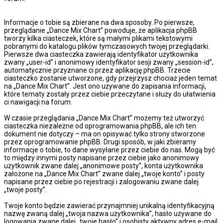
Informacje o tobie są zbierane na dwa sposoby. Po pierwsze,
przeglądanie „Dance Mix Chart” powoduje, że aplikacja phpBB
tworzy kilka ciasteczek, które są małymi plikami tekstowymi
pobranymi do katalogu plików tymczasowych twojej przeglądarki.
Pierwsze dwa ciasteczka zawierają identyfikator użytkownika
zwany „user-id” i anonimowy identyfikator sesji zwany „session-id”,
automatycznie przyznane ci przez aplikację phpBB. Trzecie
ciasteczko zostanie utworzone, gdy przejrzysz chociaż jeden temat
na „Dance Mix Chart”. Jest ono używane do zapisania informacji,
które tematy zostały przez ciebie przeczytane i służy do ułatwienia
ci nawigacji na forum.
W czasie przeglądania „Dance Mix Chart” możemy też utworzyć
ciasteczka niezależne od oprogramowania phpBB, ale ich ten
dokument nie dotyczy – ma on opisywać tylko strony stworzone
przez oprogramowanie phpBB. Drugi sposób, w jaki zbieramy
informacje o tobie, to dane wysyłane przez ciebie do nas. Mogą być
to między innymi posty napisane przez ciebie jako anonimowy
użytkownik zwane dalej „anonimowe posty”, konta użytkownika
założone na „Dance Mix Chart” zwane dalej „twoje konto” i posty
napisane przez ciebie po rejestracji i zalogowaniu zwane dalej
„twoje posty”.
Twoje konto będzie zawierać przynajmniej unikalną identyfikacyjną
nazwę zwaną dalej „twoja nazwa użytkownika”, hasło używane do
logowania zwane dalej „twoje hasło” i osobisty aktywny adres e-mail