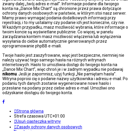
zwany dalej „twój adres e-mail”. Informacje podane dla twojego
konta na „Dance Mix Chart” są chronione przez prawa dotyczące
ochrony danych osobowych w państwie, w którym stoi nasz serwer.
Mamy prawo wymagać podania dodatkowych informacji przy
rejestracji, i to my ustalamy czy podanie ich jest konieczne, czy nie.
W każdym przypadku, masz możliwość wybrania, które informacje o
twoim koncie są wyświetlane publicznie. Co więcej, w panelu
zarządzania kontem masz możliwość włączenia lub wyłączenia
wysyłania do ciebie automatycznie generowanych przez
oprogramowanie phpBB e-maili.
Twoje hasło jest zaszyfrowane, więc jest bezpieczne, niemniej nie
należy używać tego samego hasła na różnych witrynach
internetowych. Hasło to umożliwia dostęp do twojego konta na
„Dance Mix Chart”, więc chroń je i w żadnym wypadku nie podawaj
nikomu
. Jeśli je zapomnisz, użyj funkcji „Nie pamiętam hasła”.
Witryna poprosi cię o podanie nazwy użytkownika i adresu e-mail. Po
podaniu tych danych zostanie wygenerowane nowe hasło i
przesłane na podany przez ciebie adres e-mail. Umożliwi ono
odzyskanie dostępu do twojego konta.
Strona główna
Strefa czasowa
UTC+01:00
Usuń ciasteczka witryny
Zasady ochrony danych osobowych