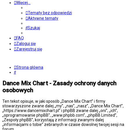
Więcej…
Tematy bez odpowiedzi
Aktywne tematy
Szukaj
FAQ
Zaloguj się
Zarejestruj się
Strona główna
Szukaj
Dance Mix Chart - Zasady ochrony danych
osobowych
Ten tekst opisuje, w jaki sposób „Dance Mix Chart” i firmy
stowarzyszone zwane dalej „my”, „nas”, „nasz”, „Dance Mix Chart”,
„https://www.dancemixchart.pl” i phpBB zwane dalej „oni”, „ich”,
„oprogramowanie phpBB”, „www.phpbb.com”, „phpBB Limited”,
„Zespoły phpBB”, korzystają z informacji zwanymi dalej
„informacjami o tobie” zebranych w czasie dowolnej twojej sesji na
forum.