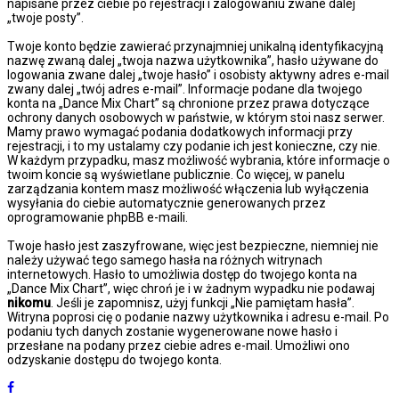
napisane przez ciebie po rejestracji i zalogowaniu zwane dalej
„twoje posty”.
Twoje konto będzie zawierać przynajmniej unikalną identyfikacyjną
nazwę zwaną dalej „twoja nazwa użytkownika”, hasło używane do
logowania zwane dalej „twoje hasło” i osobisty aktywny adres e-mail
zwany dalej „twój adres e-mail”. Informacje podane dla twojego
konta na „Dance Mix Chart” są chronione przez prawa dotyczące
ochrony danych osobowych w państwie, w którym stoi nasz serwer.
Mamy prawo wymagać podania dodatkowych informacji przy
rejestracji, i to my ustalamy czy podanie ich jest konieczne, czy nie.
W każdym przypadku, masz możliwość wybrania, które informacje o
twoim koncie są wyświetlane publicznie. Co więcej, w panelu
zarządzania kontem masz możliwość włączenia lub wyłączenia
wysyłania do ciebie automatycznie generowanych przez
oprogramowanie phpBB e-maili.
Twoje hasło jest zaszyfrowane, więc jest bezpieczne, niemniej nie
należy używać tego samego hasła na różnych witrynach
internetowych. Hasło to umożliwia dostęp do twojego konta na
„Dance Mix Chart”, więc chroń je i w żadnym wypadku nie podawaj
nikomu
. Jeśli je zapomnisz, użyj funkcji „Nie pamiętam hasła”.
Witryna poprosi cię o podanie nazwy użytkownika i adresu e-mail. Po
podaniu tych danych zostanie wygenerowane nowe hasło i
przesłane na podany przez ciebie adres e-mail. Umożliwi ono
odzyskanie dostępu do twojego konta.