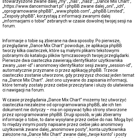
stowarzyszone zwane dalej „my”, „nas”, „nasz”, „Dance Mix Chart”,
„https://www.dancemixchart.pl” i phpBB zwane dalej „oni”, „ich”,
„oprogramowanie phpBB”, „www.phpbb.com”, „phpBB Limited”,
„Zespoły phpBB”, korzystają z informacji zwanymi dalej
„informacjami o tobie” zebranych w czasie dowolnej twojej sesji na
forum.
Informacje o tobie są zbierane na dwa sposoby. Po pierwsze,
przeglądanie „Dance Mix Chart” powoduje, że aplikacja phpBB
tworzy kilka ciasteczek, które są małymi plikami tekstowymi
pobranymi do katalogu plików tymczasowych twojej przeglądarki.
Pierwsze dwa ciasteczka zawierają identyfikator użytkownika
zwany „user-id” i anonimowy identyfikator sesji zwany „session-id”,
automatycznie przyznane ci przez aplikację phpBB. Trzecie
ciasteczko zostanie utworzone, gdy przejrzysz chociaż jeden temat
na „Dance Mix Chart”. Jest ono używane do zapisania informacji,
które tematy zostały przez ciebie przeczytane i służy do ułatwienia
ci nawigacji na forum.
W czasie przeglądania „Dance Mix Chart” możemy też utworzyć
ciasteczka niezależne od oprogramowania phpBB, ale ich ten
dokument nie dotyczy – ma on opisywać tylko strony stworzone
przez oprogramowanie phpBB. Drugi sposób, w jaki zbieramy
informacje o tobie, to dane wysyłane przez ciebie do nas. Mogą być
to między innymi posty napisane przez ciebie jako anonimowy
użytkownik zwane dalej „anonimowe posty”, konta użytkownika
założone na „Dance Mix Chart” zwane dalej „twoje konto” i posty