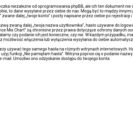
eczka niezależne od oprogramowania phpBB, ale ich ten dokument nie 
obie, to dane wysyłane przez ciebie do nas. Mogą być to między innymi
wane dalej „twoje konto” i posty napisane przez ciebie po rejestracji i
azwę zwaną dalej „twoja nazwa użytkownika”, hasło używane do logowan
„Dance Mix Chart” są chronione przez prawa dotyczące ochrony danych 
talamy czy podanie ich jest konieczne, czy nie. W każdym przypadku, m
sz możliwość włączenia lub wyłączenia wysyłania do ciebie automaty
ależy używać tego samego hasła na różnych witrynach internetowych. Ha
z, użyj funkcji „Nie pamiętam hasła”. Witryna poprosi cię o podanie naz
-mail. Umożliwi ono odzyskanie dostępu do twojego konta.