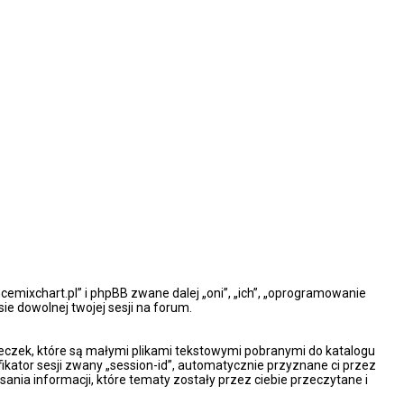
ncemixchart.pl” i phpBB zwane dalej „oni”, „ich”, „oprogramowanie
e dowolnej twojej sesji na forum.
steczek, które są małymi plikami tekstowymi pobranymi do katalogu
ikator sesji zwany „session-id”, automatycznie przyznane ci przez
ania informacji, które tematy zostały przez ciebie przeczytane i