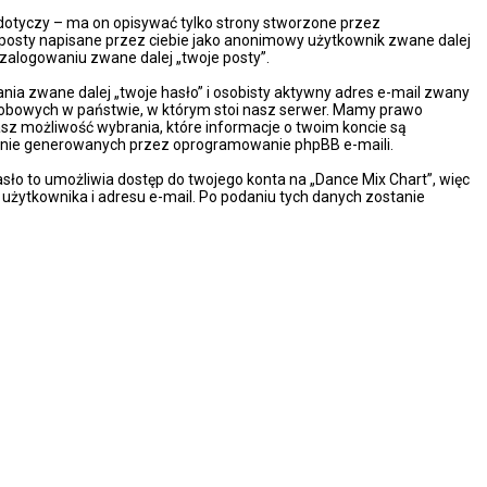
dotyczy – ma on opisywać tylko strony stworzone przez
 posty napisane przez ciebie jako anonimowy użytkownik zwane dalej
 zalogowaniu zwane dalej „twoje posty”.
ia zwane dalej „twoje hasło” i osobisty aktywny adres e-mail zwany
osobowych w państwie, w którym stoi nasz serwer. Mamy prawo
asz możliwość wybrania, które informacje o twoim koncie są
cznie generowanych przez oprogramowanie phpBB e-maili.
sło to umożliwia dostęp do twojego konta na „Dance Mix Chart”, więc
wy użytkownika i adresu e-mail. Po podaniu tych danych zostanie