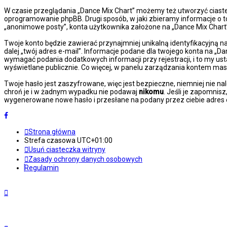
W czasie przeglądania „Dance Mix Chart” możemy też utworzyć ciast
oprogramowanie phpBB. Drugi sposób, w jaki zbieramy informacje o t
„anonimowe posty”, konta użytkownika założone na „Dance Mix Chart” z
Twoje konto będzie zawierać przynajmniej unikalną identyfikacyjną n
dalej „twój adres e-mail”. Informacje podane dla twojego konta na 
wymagać podania dodatkowych informacji przy rejestracji, i to my us
wyświetlane publicznie. Co więcej, w panelu zarządzania kontem ma
Twoje hasło jest zaszyfrowane, więc jest bezpieczne, niemniej nie n
chroń je i w żadnym wypadku nie podawaj
nikomu
. Jeśli je zapomnis
wygenerowane nowe hasło i przesłane na podany przez ciebie adres e
Strona główna
Strefa czasowa
UTC+01:00
Usuń ciasteczka witryny
Zasady ochrony danych osobowych
Regulamin