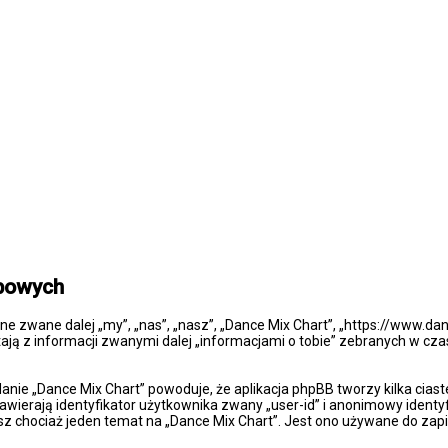
obowych
one zwane dalej „my”, „nas”, „nasz”, „Dance Mix Chart”, „https://www.da
ją z informacji zwanymi dalej „informacjami o tobie” zebranych w czasi
danie „Dance Mix Chart” powoduje, że aplikacja phpBB tworzy kilka cia
wierają identyfikator użytkownika zwany „user-id” i anonimowy identyf
sz chociaż jeden temat na „Dance Mix Chart”. Jest ono używane do zapis