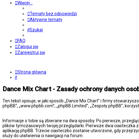
Więcej…
Tematy bez odpowiedzi
Aktywne tematy
Szukaj
FAQ
Zaloguj się
Zarejestruj się
Strona główna
Szukaj
Dance Mix Chart - Zasady ochrony danych os
Ten tekst opisuje, w jaki sposób „Dance Mix Chart” i firmy stowarzysz
phpBB”, „www.phpbb.com”, „phpBB Limited”, „Zespoły phpBB”, korzysta
Informacje o tobie są zbierane na dwa sposoby. Po pierwsze, przeglą
plików tymczasowych twojej przeglądarki. Pierwsze dwa ciasteczka za
aplikację phpBB. Trzecie ciasteczko zostanie utworzone, gdy przejrzy
służy do ułatwienia ci nawigacji na forum.