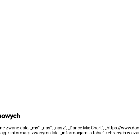
obowych
one zwane dalej „my”, „nas”, „nasz”, „Dance Mix Chart”, „https://www.da
ją z informacji zwanymi dalej „informacjami o tobie” zebranych w czasi