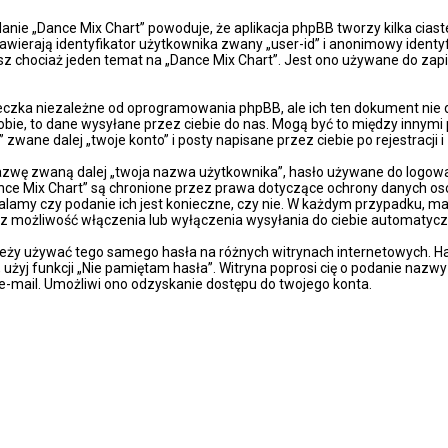
danie „Dance Mix Chart” powoduje, że aplikacja phpBB tworzy kilka cia
wierają identyfikator użytkownika zwany „user-id” i anonimowy identyf
sz chociaż jeden temat na „Dance Mix Chart”. Jest ono używane do zapis
eczka niezależne od oprogramowania phpBB, ale ich ten dokument nie 
obie, to dane wysyłane przez ciebie do nas. Mogą być to między innymi
wane dalej „twoje konto” i posty napisane przez ciebie po rejestracji i
azwę zwaną dalej „twoja nazwa użytkownika”, hasło używane do logowan
„Dance Mix Chart” są chronione przez prawa dotyczące ochrony danych 
talamy czy podanie ich jest konieczne, czy nie. W każdym przypadku, m
sz możliwość włączenia lub wyłączenia wysyłania do ciebie automaty
ależy używać tego samego hasła na różnych witrynach internetowych. Ha
z, użyj funkcji „Nie pamiętam hasła”. Witryna poprosi cię o podanie naz
-mail. Umożliwi ono odzyskanie dostępu do twojego konta.