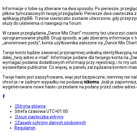
Informacje o tobie są zbierane na dwa sposoby. Po pierwsze, przeglą
plików tymczasowych twojej przeglądarki. Pierwsze dwa ciasteczka za
aplikację phpBB. Trzecie ciasteczko zostanie utworzone, gdy przejrzy
służy do ułatwienia ci nawigacji na forum.
W czasie przeglądania „Dance Mix Chart” możemy też utworzyć ciast
oprogramowanie phpBB. Drugi sposób, w jaki zbieramy informacje o t
„anonimowe posty”, konta użytkownika założone na „Dance Mix Chart” z
Twoje konto będzie zawierać przynajmniej unikalną identyfikacyjną n
dalej „twój adres e-mail”. Informacje podane dla twojego konta na 
wymagać podania dodatkowych informacji przy rejestracji, i to my us
wyświetlane publicznie. Co więcej, w panelu zarządzania kontem ma
Twoje hasło jest zaszyfrowane, więc jest bezpieczne, niemniej nie n
chroń je i w żadnym wypadku nie podawaj
nikomu
. Jeśli je zapomnis
wygenerowane nowe hasło i przesłane na podany przez ciebie adres e
Strona główna
Strefa czasowa
UTC+01:00
Usuń ciasteczka witryny
Zasady ochrony danych osobowych
Regulamin