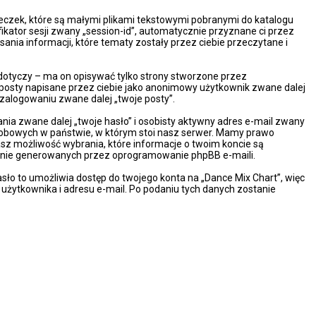
steczek, które są małymi plikami tekstowymi pobranymi do katalogu
ikator sesji zwany „session-id”, automatycznie przyznane ci przez
ania informacji, które tematy zostały przez ciebie przeczytane i
dotyczy – ma on opisywać tylko strony stworzone przez
 posty napisane przez ciebie jako anonimowy użytkownik zwane dalej
 zalogowaniu zwane dalej „twoje posty”.
ia zwane dalej „twoje hasło” i osobisty aktywny adres e-mail zwany
osobowych w państwie, w którym stoi nasz serwer. Mamy prawo
asz możliwość wybrania, które informacje o twoim koncie są
cznie generowanych przez oprogramowanie phpBB e-maili.
sło to umożliwia dostęp do twojego konta na „Dance Mix Chart”, więc
wy użytkownika i adresu e-mail. Po podaniu tych danych zostanie