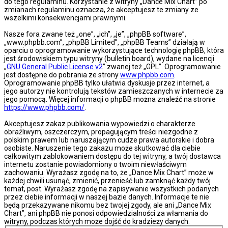
do tego regulaminu. Korzystanie z witryny „Dance Mix Chart” po
zmianach regulaminu oznacza, że akceptujesz te zmiany ze
wszelkimi konsekwencjami prawnymi.
Nasze fora zwane też „one”, „ich”, „je”, „phpBB software”,
„www.phpbb.com”, „phpBB Limited”, „phpBB Teams” działają w
oparciu o oprogramowanie wykorzystujące technologię phpBB, która
jest środowiskiem typu witryny (bulletin board), wydane na licencji
„
GNU General Public License v2
” zwanej też „GPL”. Oprogramowanie
jest dostępne do pobrania ze strony
www.phpbb.com
.
Oprogramowanie phpBB tylko ułatwia dyskusje przez internet, a
jego autorzy nie kontrolują tekstów zamieszczanych w internecie za
jego pomocą. Więcej informacji o phpBB można znaleźć na stronie
https://www.phpbb.com/
.
Akceptujesz zakaz publikowania wypowiedzi o charakterze
obraźliwym, oszczerczym, propagującym treści niezgodne z
polskim prawem lub naruszającym cudze prawa autorskie i dobra
osobiste. Naruszenie tego zakazu może skutkować dla ciebie
całkowitym zablokowaniem dostępu do tej witryny, a twój dostawca
internetu zostanie powiadomiony o twoim niewłaściwym
zachowaniu. Wyrażasz zgodę na to, że „Dance Mix Chart” może w
każdej chwili usunąć, zmienić, przenieść lub zamknąć każdy twój
temat, post. Wyrażasz zgodę na zapisywanie wszystkich podanych
przez ciebie informacji w naszej bazie danych. Informacje te nie
będą przekazywane nikomu bez twojej zgody, ale ani „Dance Mix
Chart”, ani phpBB nie ponosi odpowiedzialności za włamania do
witryny, podczas których może dojść do kradzieży danych.