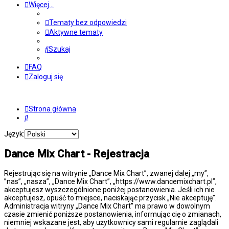
Więcej…
Tematy bez odpowiedzi
Aktywne tematy
Szukaj
FAQ
Zaloguj się
Strona główna
Szukaj
Język:
Dance Mix Chart - Rejestracja
Rejestrując się na witrynie „Dance Mix Chart”, zwanej dalej „my”,
”nas”, „nasza”, „Dance Mix Chart”, „https://www.dancemixchart.pl”,
akceptujesz wyszczególnione poniżej postanowienia. Jeśli ich nie
akceptujesz, opuść to miejsce, naciskając przycisk „Nie akceptuję”.
Administracja witryny „Dance Mix Chart” ma prawo w dowolnym
czasie zmienić poniższe postanowienia, informując cię o zmianach,
niemniej wskazane jest, aby użytkownicy sami regularnie zaglądali