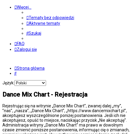
Więcej…
Tematy bez odpowiedzi
Aktywne tematy
Szukaj
FAQ
Zaloguj się
Strona główna
Szukaj
Język:
Dance Mix Chart - Rejestracja
Rejestrując się na witrynie „Dance Mix Chart”, zwanej dalej „my”,
”nas”, „nasza”, „Dance Mix Chart”, „https://www.dancemixchart.pl”,
akceptujesz wyszczególnione poniżej postanowienia. Jeśli ich nie
akceptujesz, opuść to miejsce, naciskając przycisk „Nie akceptuję”.
Administracja witryny „Dance Mix Chart” ma prawo w dowolnym
czasie zmienić poniższe postanowienia, informując cię o zmianach,