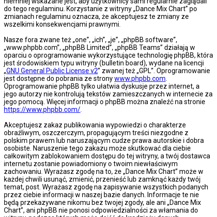
niemniej wskazane jest, aby użytkownicy sami regularnie zaglądali
do tego regulaminu. Korzystanie z witryny „Dance Mix Chart” po
zmianach regulaminu oznacza, że akceptujesz te zmiany ze
wszelkimi konsekwencjami prawnymi.
Nasze fora zwane też „one”, „ich”, „je”, „phpBB software”,
„www.phpbb.com”, „phpBB Limited”, „phpBB Teams” działają w
oparciu o oprogramowanie wykorzystujące technologię phpBB, która
jest środowiskiem typu witryny (bulletin board), wydane na licencji
„
GNU General Public License v2
” zwanej też „GPL”. Oprogramowanie
jest dostępne do pobrania ze strony
www.phpbb.com
.
Oprogramowanie phpBB tylko ułatwia dyskusje przez internet, a
jego autorzy nie kontrolują tekstów zamieszczanych w internecie za
jego pomocą. Więcej informacji o phpBB można znaleźć na stronie
https://www.phpbb.com/
.
Akceptujesz zakaz publikowania wypowiedzi o charakterze
obraźliwym, oszczerczym, propagującym treści niezgodne z
polskim prawem lub naruszającym cudze prawa autorskie i dobra
osobiste. Naruszenie tego zakazu może skutkować dla ciebie
całkowitym zablokowaniem dostępu do tej witryny, a twój dostawca
internetu zostanie powiadomiony o twoim niewłaściwym
zachowaniu. Wyrażasz zgodę na to, że „Dance Mix Chart” może w
każdej chwili usunąć, zmienić, przenieść lub zamknąć każdy twój
temat, post. Wyrażasz zgodę na zapisywanie wszystkich podanych
przez ciebie informacji w naszej bazie danych. Informacje te nie
będą przekazywane nikomu bez twojej zgody, ale ani „Dance Mix
Chart”, ani phpBB nie ponosi odpowiedzialności za włamania do