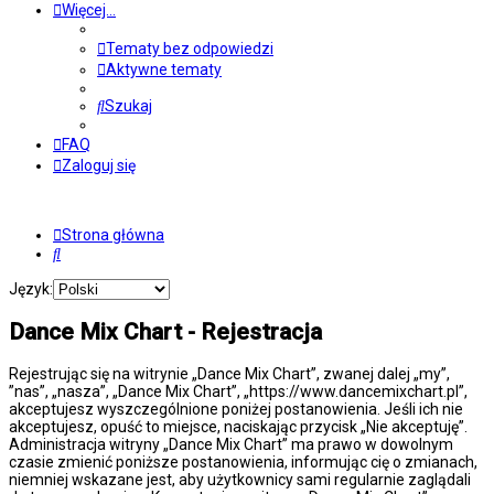
Więcej…
Tematy bez odpowiedzi
Aktywne tematy
Szukaj
FAQ
Zaloguj się
Strona główna
Szukaj
Język:
Dance Mix Chart - Rejestracja
Rejestrując się na witrynie „Dance Mix Chart”, zwanej dalej „my”,
”nas”, „nasza”, „Dance Mix Chart”, „https://www.dancemixchart.pl”,
akceptujesz wyszczególnione poniżej postanowienia. Jeśli ich nie
akceptujesz, opuść to miejsce, naciskając przycisk „Nie akceptuję”.
Administracja witryny „Dance Mix Chart” ma prawo w dowolnym
czasie zmienić poniższe postanowienia, informując cię o zmianach,
niemniej wskazane jest, aby użytkownicy sami regularnie zaglądali