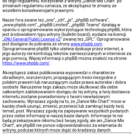
do tego regulaminu. Korzystanie z witryny „Dance Mix Chart” po
zmianach regulaminu oznacza, że akceptujesz te zmiany ze
wszelkimi konsekwencjami prawnymi.
Nasze fora zwane też „one”, „ich”, „je”, „phpBB software”,
„www.phpbb.com”, „phpBB Limited”, „phpBB Teams” działają w
oparciu o oprogramowanie wykorzystujące technologię phpBB, która
jest środowiskiem typu witryny (bulletin board), wydane na licencji
„
GNU General Public License v2
” zwanej też „GPL”. Oprogramowanie
jest dostępne do pobrania ze strony
www.phpbb.com
.
Oprogramowanie phpBB tylko ułatwia dyskusje przez internet, a
jego autorzy nie kontrolują tekstów zamieszczanych w internecie za
jego pomocą. Więcej informacji o phpBB można znaleźć na stronie
https://www.phpbb.com/
.
Akceptujesz zakaz publikowania wypowiedzi o charakterze
obraźliwym, oszczerczym, propagującym treści niezgodne z
polskim prawem lub naruszającym cudze prawa autorskie i dobra
osobiste. Naruszenie tego zakazu może skutkować dla ciebie
całkowitym zablokowaniem dostępu do tej witryny, a twój dostawca
internetu zostanie powiadomiony o twoim niewłaściwym
zachowaniu. Wyrażasz zgodę na to, że „Dance Mix Chart” może w
każdej chwili usunąć, zmienić, przenieść lub zamknąć każdy twój
temat, post. Wyrażasz zgodę na zapisywanie wszystkich podanych
przez ciebie informacji w naszej bazie danych. Informacje te nie
będą przekazywane nikomu bez twojej zgody, ale ani „Dance Mix
Chart”, ani phpBB nie ponosi odpowiedzialności za włamania do
witryny, podczas których może dojść do kradzieży danych.