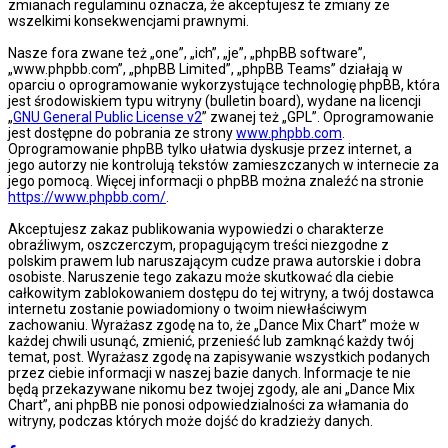
zmianach regulaminu oznacza, że akceptujesz te zmiany ze
wszelkimi konsekwencjami prawnymi.
Nasze fora zwane też „one”, „ich”, „je”, „phpBB software”,
„www.phpbb.com”, „phpBB Limited”, „phpBB Teams” działają w
oparciu o oprogramowanie wykorzystujące technologię phpBB, która
jest środowiskiem typu witryny (bulletin board), wydane na licencji
„
GNU General Public License v2
” zwanej też „GPL”. Oprogramowanie
jest dostępne do pobrania ze strony
www.phpbb.com
.
Oprogramowanie phpBB tylko ułatwia dyskusje przez internet, a
jego autorzy nie kontrolują tekstów zamieszczanych w internecie za
jego pomocą. Więcej informacji o phpBB można znaleźć na stronie
https://www.phpbb.com/
.
Akceptujesz zakaz publikowania wypowiedzi o charakterze
obraźliwym, oszczerczym, propagującym treści niezgodne z
polskim prawem lub naruszającym cudze prawa autorskie i dobra
osobiste. Naruszenie tego zakazu może skutkować dla ciebie
całkowitym zablokowaniem dostępu do tej witryny, a twój dostawca
internetu zostanie powiadomiony o twoim niewłaściwym
zachowaniu. Wyrażasz zgodę na to, że „Dance Mix Chart” może w
każdej chwili usunąć, zmienić, przenieść lub zamknąć każdy twój
temat, post. Wyrażasz zgodę na zapisywanie wszystkich podanych
przez ciebie informacji w naszej bazie danych. Informacje te nie
będą przekazywane nikomu bez twojej zgody, ale ani „Dance Mix
Chart”, ani phpBB nie ponosi odpowiedzialności za włamania do
witryny, podczas których może dojść do kradzieży danych.