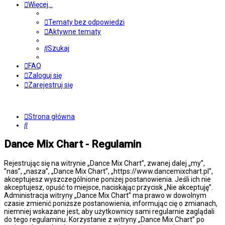
Więcej…
Tematy bez odpowiedzi
Aktywne tematy
Szukaj
FAQ
Zaloguj się
Zarejestruj się
Strona główna
Szukaj
Dance Mix Chart - Regulamin
Rejestrując się na witrynie „Dance Mix Chart”, zwanej dalej „my”,
”nas”, „nasza”, „Dance Mix Chart”, „https://www.dancemixchart.pl”,
akceptujesz wyszczególnione poniżej postanowienia. Jeśli ich nie
akceptujesz, opuść to miejsce, naciskając przycisk „Nie akceptuję”.
Administracja witryny „Dance Mix Chart” ma prawo w dowolnym
czasie zmienić poniższe postanowienia, informując cię o zmianach,
niemniej wskazane jest, aby użytkownicy sami regularnie zaglądali
do tego regulaminu. Korzystanie z witryny „Dance Mix Chart” po