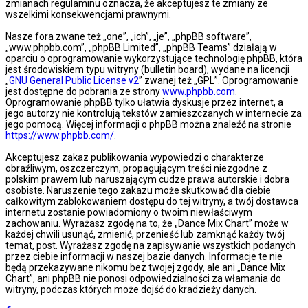
zmianach regulaminu oznacza, że akceptujesz te zmiany ze
wszelkimi konsekwencjami prawnymi.
Nasze fora zwane też „one”, „ich”, „je”, „phpBB software”,
„www.phpbb.com”, „phpBB Limited”, „phpBB Teams” działają w
oparciu o oprogramowanie wykorzystujące technologię phpBB, która
jest środowiskiem typu witryny (bulletin board), wydane na licencji
„
GNU General Public License v2
” zwanej też „GPL”. Oprogramowanie
jest dostępne do pobrania ze strony
www.phpbb.com
.
Oprogramowanie phpBB tylko ułatwia dyskusje przez internet, a
jego autorzy nie kontrolują tekstów zamieszczanych w internecie za
jego pomocą. Więcej informacji o phpBB można znaleźć na stronie
https://www.phpbb.com/
.
Akceptujesz zakaz publikowania wypowiedzi o charakterze
obraźliwym, oszczerczym, propagującym treści niezgodne z
polskim prawem lub naruszającym cudze prawa autorskie i dobra
osobiste. Naruszenie tego zakazu może skutkować dla ciebie
całkowitym zablokowaniem dostępu do tej witryny, a twój dostawca
internetu zostanie powiadomiony o twoim niewłaściwym
zachowaniu. Wyrażasz zgodę na to, że „Dance Mix Chart” może w
każdej chwili usunąć, zmienić, przenieść lub zamknąć każdy twój
temat, post. Wyrażasz zgodę na zapisywanie wszystkich podanych
przez ciebie informacji w naszej bazie danych. Informacje te nie
będą przekazywane nikomu bez twojej zgody, ale ani „Dance Mix
Chart”, ani phpBB nie ponosi odpowiedzialności za włamania do
witryny, podczas których może dojść do kradzieży danych.