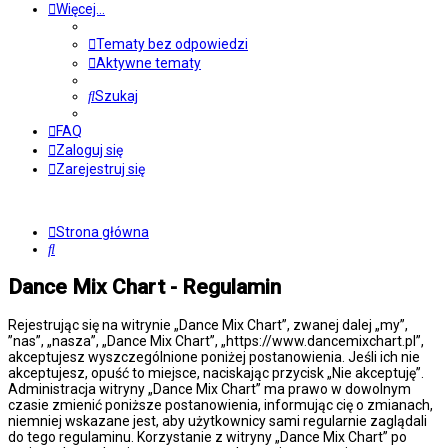
Więcej…
Tematy bez odpowiedzi
Aktywne tematy
Szukaj
FAQ
Zaloguj się
Zarejestruj się
Strona główna
Szukaj
Dance Mix Chart - Regulamin
Rejestrując się na witrynie „Dance Mix Chart”, zwanej dalej „my”,
”nas”, „nasza”, „Dance Mix Chart”, „https://www.dancemixchart.pl”,
akceptujesz wyszczególnione poniżej postanowienia. Jeśli ich nie
akceptujesz, opuść to miejsce, naciskając przycisk „Nie akceptuję”.
Administracja witryny „Dance Mix Chart” ma prawo w dowolnym
czasie zmienić poniższe postanowienia, informując cię o zmianach,
niemniej wskazane jest, aby użytkownicy sami regularnie zaglądali
do tego regulaminu. Korzystanie z witryny „Dance Mix Chart” po