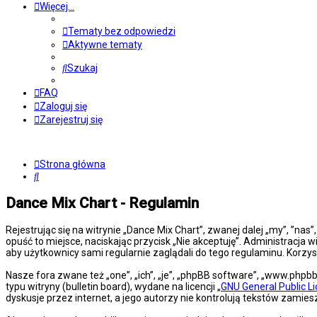
Więcej…
Tematy bez odpowiedzi
Aktywne tematy
Szukaj
FAQ
Zaloguj się
Zarejestruj się
Strona główna
Szukaj
Dance Mix Chart - Regulamin
Rejestrując się na witrynie „Dance Mix Chart”, zwanej dalej „my”, ”nas
opuść to miejsce, naciskając przycisk „Nie akceptuję”. Administracj
aby użytkownicy sami regularnie zaglądali do tego regulaminu. Korz
Nasze fora zwane też „one”, „ich”, „je”, „phpBB software”, „www.php
typu witryny (bulletin board), wydane na licencji „
GNU General Public L
dyskusje przez internet, a jego autorzy nie kontrolują tekstów zami