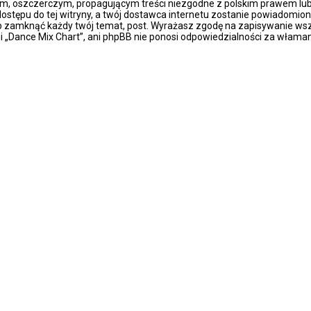
m, oszczerczym, propagującym treści niezgodne z polskim prawem lub 
stępu do tej witryny, a twój dostawca internetu zostanie powiadomio
ub zamknąć każdy twój temat, post. Wyrażasz zgodę na zapisywanie wsz
i „Dance Mix Chart”, ani phpBB nie ponosi odpowiedzialności za właman