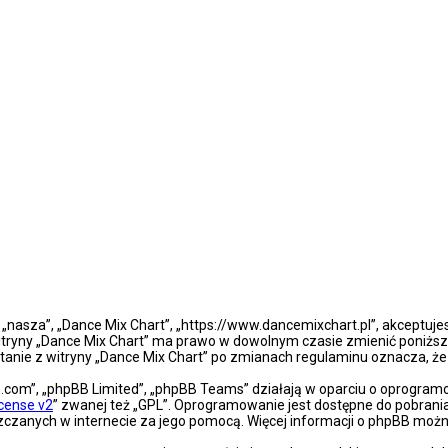
”, „nasza”, „Dance Mix Chart”, „https://www.dancemixchart.pl”, akceptuj
a witryny „Dance Mix Chart” ma prawo w dowolnym czasie zmienić poniższ
ystanie z witryny „Dance Mix Chart” po zmianach regulaminu oznacza, 
bb.com”, „phpBB Limited”, „phpBB Teams” działają w oparciu o oprogra
icense v2
” zwanej też „GPL”. Oprogramowanie jest dostępne do pobrani
eszczanych w internecie za jego pomocą. Więcej informacji o phpBB moż