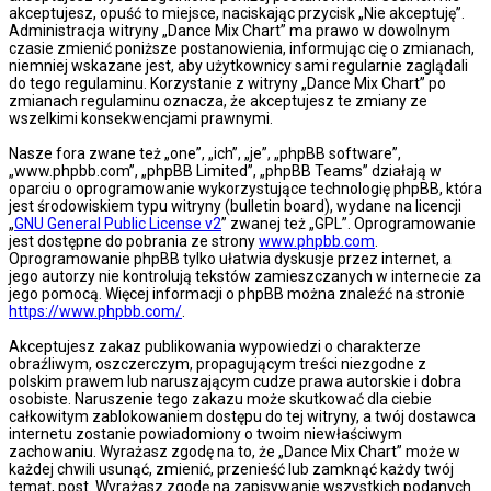
akceptujesz, opuść to miejsce, naciskając przycisk „Nie akceptuję”.
Administracja witryny „Dance Mix Chart” ma prawo w dowolnym
czasie zmienić poniższe postanowienia, informując cię o zmianach,
niemniej wskazane jest, aby użytkownicy sami regularnie zaglądali
do tego regulaminu. Korzystanie z witryny „Dance Mix Chart” po
zmianach regulaminu oznacza, że akceptujesz te zmiany ze
wszelkimi konsekwencjami prawnymi.
Nasze fora zwane też „one”, „ich”, „je”, „phpBB software”,
„www.phpbb.com”, „phpBB Limited”, „phpBB Teams” działają w
oparciu o oprogramowanie wykorzystujące technologię phpBB, która
jest środowiskiem typu witryny (bulletin board), wydane na licencji
„
GNU General Public License v2
” zwanej też „GPL”. Oprogramowanie
jest dostępne do pobrania ze strony
www.phpbb.com
.
Oprogramowanie phpBB tylko ułatwia dyskusje przez internet, a
jego autorzy nie kontrolują tekstów zamieszczanych w internecie za
jego pomocą. Więcej informacji o phpBB można znaleźć na stronie
https://www.phpbb.com/
.
Akceptujesz zakaz publikowania wypowiedzi o charakterze
obraźliwym, oszczerczym, propagującym treści niezgodne z
polskim prawem lub naruszającym cudze prawa autorskie i dobra
osobiste. Naruszenie tego zakazu może skutkować dla ciebie
całkowitym zablokowaniem dostępu do tej witryny, a twój dostawca
internetu zostanie powiadomiony o twoim niewłaściwym
zachowaniu. Wyrażasz zgodę na to, że „Dance Mix Chart” może w
każdej chwili usunąć, zmienić, przenieść lub zamknąć każdy twój
temat, post. Wyrażasz zgodę na zapisywanie wszystkich podanych