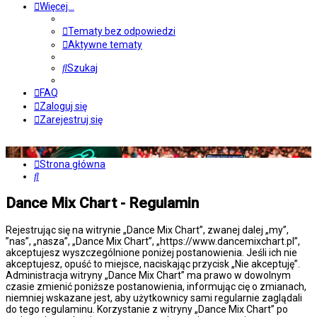
Więcej…
Tematy bez odpowiedzi
Aktywne tematy
Szukaj
FAQ
Zaloguj się
Zarejestruj się
Strona główna
Szukaj
Dance Mix Chart - Regulamin
Rejestrując się na witrynie „Dance Mix Chart”, zwanej dalej „my”,
”nas”, „nasza”, „Dance Mix Chart”, „https://www.dancemixchart.pl”,
akceptujesz wyszczególnione poniżej postanowienia. Jeśli ich nie
akceptujesz, opuść to miejsce, naciskając przycisk „Nie akceptuję”.
Administracja witryny „Dance Mix Chart” ma prawo w dowolnym
czasie zmienić poniższe postanowienia, informując cię o zmianach,
niemniej wskazane jest, aby użytkownicy sami regularnie zaglądali
do tego regulaminu. Korzystanie z witryny „Dance Mix Chart” po