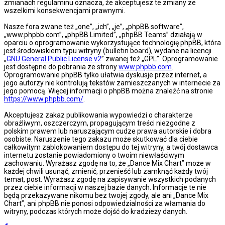
zmianach regulaminu oznacza, że akceptujesz te zmiany ze
wszelkimi konsekwencjami prawnymi.
Nasze fora zwane też „one”, „ich”, „je”, „phpBB software”,
„www.phpbb.com”, „phpBB Limited”, „phpBB Teams” działają w
oparciu o oprogramowanie wykorzystujące technologię phpBB, która
jest środowiskiem typu witryny (bulletin board), wydane na licencji
„
GNU General Public License v2
” zwanej też „GPL”. Oprogramowanie
jest dostępne do pobrania ze strony
www.phpbb.com
.
Oprogramowanie phpBB tylko ułatwia dyskusje przez internet, a
jego autorzy nie kontrolują tekstów zamieszczanych w internecie za
jego pomocą. Więcej informacji o phpBB można znaleźć na stronie
https://www.phpbb.com/
.
Akceptujesz zakaz publikowania wypowiedzi o charakterze
obraźliwym, oszczerczym, propagującym treści niezgodne z
polskim prawem lub naruszającym cudze prawa autorskie i dobra
osobiste. Naruszenie tego zakazu może skutkować dla ciebie
całkowitym zablokowaniem dostępu do tej witryny, a twój dostawca
internetu zostanie powiadomiony o twoim niewłaściwym
zachowaniu. Wyrażasz zgodę na to, że „Dance Mix Chart” może w
każdej chwili usunąć, zmienić, przenieść lub zamknąć każdy twój
temat, post. Wyrażasz zgodę na zapisywanie wszystkich podanych
przez ciebie informacji w naszej bazie danych. Informacje te nie
będą przekazywane nikomu bez twojej zgody, ale ani „Dance Mix
Chart”, ani phpBB nie ponosi odpowiedzialności za włamania do
witryny, podczas których może dojść do kradzieży danych.