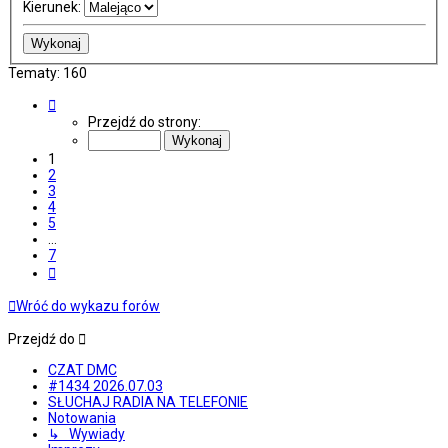
Kierunek:
Tematy: 160
Strona
1
Przejdź do strony:
z
7
1
2
3
4
5
…
7
Następna
Wróć do wykazu forów
Przejdź do
CZAT DMC
#1434 2026.07.03
SŁUCHAJ RADIA NA TELEFONIE
Notowania
↳ Wywiady