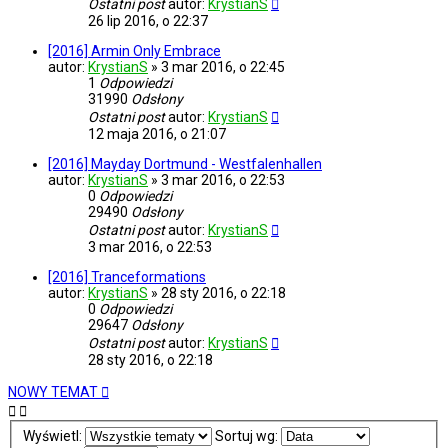
Ostatni post
autor:
KrystianS
26 lip 2016, o 22:37
[2016] Armin Only Embrace
autor:
KrystianS
»
3 mar 2016, o 22:45
1
Odpowiedzi
31990
Odsłony
Ostatni post
autor:
KrystianS
12 maja 2016, o 21:07
[2016] Mayday Dortmund - Westfalenhallen
autor:
KrystianS
»
3 mar 2016, o 22:53
0
Odpowiedzi
29490
Odsłony
Ostatni post
autor:
KrystianS
3 mar 2016, o 22:53
[2016] Tranceformations
autor:
KrystianS
»
28 sty 2016, o 22:18
0
Odpowiedzi
29647
Odsłony
Ostatni post
autor:
KrystianS
28 sty 2016, o 22:18
NOWY TEMAT
Wyświetl:
Sortuj wg: