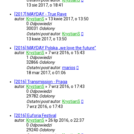
Ostatni post
autor:
KrystianS
13 sie 2017, o 18:41
[2017] MAYDAY - True Rave
autor:
KrystianS
»
13 kwie 2017, o 13:50
0
Odpowiedzi
30031
Odsłony
Ostatni post
autor:
KrystianS
13 kwie 2017, o 13:50
[2016] MAYDAY Polska „we love the future”
autor:
KrystianS
»
7 wrz 2016, o 15:43
1
Odpowiedzi
32866
Odsłony
Ostatni post
autor:
marios
18 mar 2017, o 01:06
[2016] Transmission - Praga
autor:
KrystianS
»
7 wrz 2016, o 17:43
0
Odpowiedzi
29782
Odsłony
Ostatni post
autor:
KrystianS
7 wrz 2016, o 17:43
[2016] Euforia Festival
autor:
KrystianS
»
26 lip 2016, o 22:37
0
Odpowiedzi
29240
Odsłony