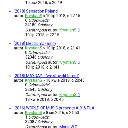
10 paź 2018, o 20:49
[2018] Sensation Poland
autor:
KrystianS
»
10 lip 2018, o 22:15
0
Odpowiedzi
34180
Odsłony
Ostatni post
autor:
KrystianS
10 lip 2018, o 22:15
[2018] Electronic Family
autor:
KrystianS
»
10 lip 2018, o 21:41
0
Odpowiedzi
32346
Odsłony
Ostatni post
autor:
KrystianS
10 lip 2018, o 21:41
[2018] MAYDAY - "we stay different"
autor:
KrystianS
»
18 kwie 2018, o 20:45
0
Odpowiedzi
32645
Odsłony
Ostatni post
autor:
KrystianS
18 kwie 2018, o 20:45
[2016] WORLD OF MUSIC presents ALY & FILA
autor:
KrystianS
»
8 sie 2016, o 21:53
1
Odpowiedzi
32087
Odsłony
Ostatni post
autor:
MoniaW