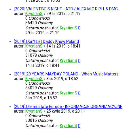
1 cze 2021, o 16:03
[2020] VALENTINE'S NIGHT - ATB / ALEX M.O.R.P.H. & DMC
autor:
KrystianS
»
29 lis 2019, o 21:19
0
Odpowiedzi
36420
Odsłony
Ostatni post
autor:
KrystianS
29 lis 2019, o 21:19
[2019] Don't Let Daddy Know Poland
autor:
KrystianS
»
14 lis 2019, o 18:41
0
Odpowiedzi
31078
Odsłony
Ostatni post
autor:
KrystianS
14 lis 2019, o 18:41
[2019] 20 YEARS MAYDAY POLAND - When Music Matters
autor:
KrystianS
»
8 lis 2019, o 18:52
0
Odpowiedzi
34029
Odsłony
Ostatni post
autor:
KrystianS
8 lis 2019, o 18:52
[2019] Dreamstate Europe - INFORMACJE ORGANIZACYJNE
autor:
KrystianS
»
25 kwie 2019, o 20:11
0
Odpowiedzi
33015
Odsłony
Ostatni post
autor:
KrystianS