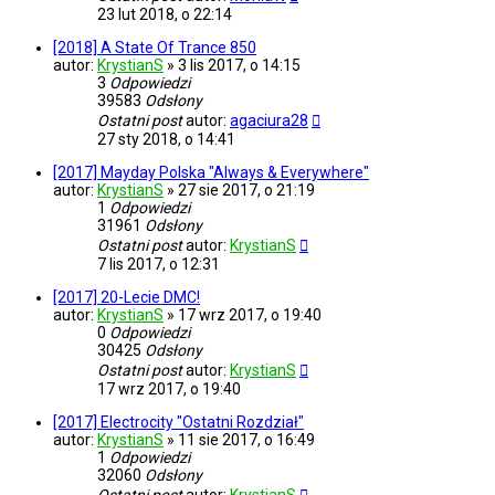
23 lut 2018, o 22:14
[2018] A State Of Trance 850
autor:
KrystianS
»
3 lis 2017, o 14:15
3
Odpowiedzi
39583
Odsłony
Ostatni post
autor:
agaciura28
27 sty 2018, o 14:41
[2017] Mayday Polska "Always & Everywhere"
autor:
KrystianS
»
27 sie 2017, o 21:19
1
Odpowiedzi
31961
Odsłony
Ostatni post
autor:
KrystianS
7 lis 2017, o 12:31
[2017] 20-Lecie DMC!
autor:
KrystianS
»
17 wrz 2017, o 19:40
0
Odpowiedzi
30425
Odsłony
Ostatni post
autor:
KrystianS
17 wrz 2017, o 19:40
[2017] Electrocity "Ostatni Rozdział"
autor:
KrystianS
»
11 sie 2017, o 16:49
1
Odpowiedzi
32060
Odsłony