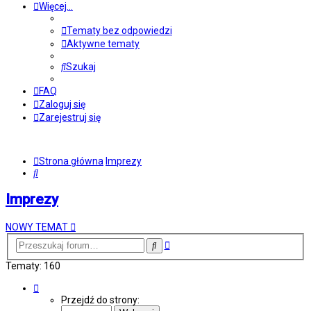
Więcej…
Tematy bez odpowiedzi
Aktywne tematy
Szukaj
FAQ
Zaloguj się
Zarejestruj się
Strona główna
Imprezy
Szukaj
Imprezy
NOWY TEMAT
Wyszukiwanie
Szukaj
zaawansowane
Tematy: 160
Strona
1
Przejdź do strony:
z