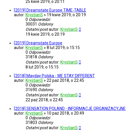
25 kwie 2019, o 20:11
[2019] Dreamstate Europe TIME-TABLE
autor:
KrystianS
»
19 kwie 2019, o 20:19
0
Odpowiedzi
30031
Odsłony
Ostatni post
autor:
KrystianS
19 kwie 2019, o 20:19
[2019] Dreamstate Europe
autor:
KrystianS
»
8 lut 2019, o 15:15
0
Odpowiedzi
31818
Odsłony
Ostatni post
autor:
KrystianS
8 lut 2019, o 15:15
[2018] Mayday Polska - WE STAY DIFFERENT
autor:
KrystianS
»
22 paź 2018, o 22:45
0
Odpowiedzi
31690
Odsłony
Ostatni post
autor:
KrystianS
22 paź 2018, o 22:45
[2018] SENSATION POLAND - INFORMACJE ORGANIZACYJNE
autor:
KrystianS
»
10 paź 2018, o 20:49
0
Odpowiedzi
31803
Odsłony
Ostatni post
autor:
KrystianS