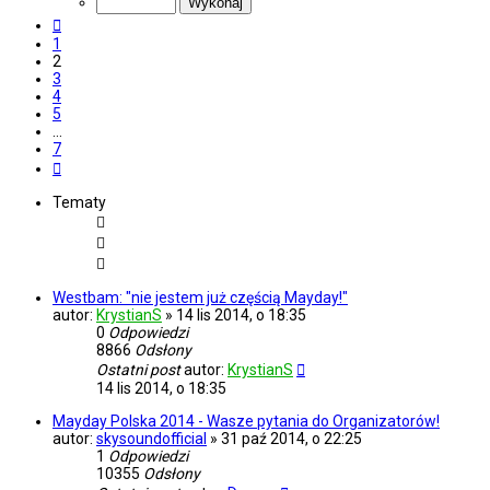
7
Poprzednia
1
2
3
4
5
…
7
Następna
Tematy
Westbam: "nie jestem już częścią Mayday!"
autor:
KrystianS
»
14 lis 2014, o 18:35
0
Odpowiedzi
8866
Odsłony
Ostatni post
autor:
KrystianS
14 lis 2014, o 18:35
Mayday Polska 2014 - Wasze pytania do Organizatorów!
autor:
skysoundofficial
»
31 paź 2014, o 22:25
1
Odpowiedzi
10355
Odsłony