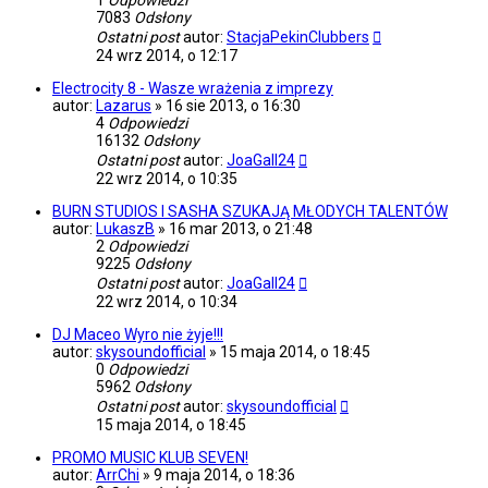
1
Odpowiedzi
7083
Odsłony
Ostatni post
autor:
StacjaPekinClubbers
24 wrz 2014, o 12:17
Electrocity 8 - Wasze wrażenia z imprezy
autor:
Lazarus
»
16 sie 2013, o 16:30
4
Odpowiedzi
16132
Odsłony
Ostatni post
autor:
JoaGall24
22 wrz 2014, o 10:35
BURN STUDIOS I SASHA SZUKAJĄ MŁODYCH TALENTÓW
autor:
LukaszB
»
16 mar 2013, o 21:48
2
Odpowiedzi
9225
Odsłony
Ostatni post
autor:
JoaGall24
22 wrz 2014, o 10:34
DJ Maceo Wyro nie żyje!!!
autor:
skysoundofficial
»
15 maja 2014, o 18:45
0
Odpowiedzi
5962
Odsłony
Ostatni post
autor:
skysoundofficial
15 maja 2014, o 18:45
PROMO MUSIC KLUB SEVEN!
autor:
ArrChi
»
9 maja 2014, o 18:36