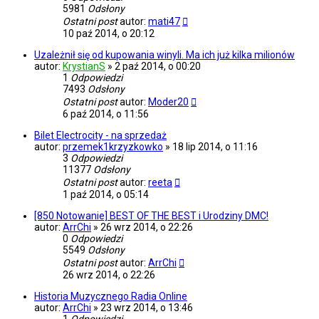
5981
Odsłony
Ostatni post
autor:
mati47
10 paź 2014, o 20:12
Uzależnił się od kupowania winyli. Ma ich już kilka milionów
autor:
KrystianS
»
2 paź 2014, o 00:20
1
Odpowiedzi
7493
Odsłony
Ostatni post
autor:
Moder20
6 paź 2014, o 11:56
Bilet Electrocity - na sprzedaż
autor:
przemek1krzyzkowko
»
18 lip 2014, o 11:16
3
Odpowiedzi
11377
Odsłony
Ostatni post
autor:
reeta
1 paź 2014, o 05:14
[850 Notowanie] BEST OF THE BEST i Urodziny DMC!
autor:
ArrChi
»
26 wrz 2014, o 22:26
0
Odpowiedzi
5549
Odsłony
Ostatni post
autor:
ArrChi
26 wrz 2014, o 22:26
Historia Muzycznego Radia Online
autor:
ArrChi
»
23 wrz 2014, o 13:46