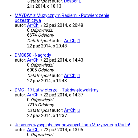
Ostatni post
autor:
Desper
2 lis 2014, o 18:13
MAYDAY z Muzycznym Radiem! - Potwierdzenie
uczestnictwa
autor:
ArrChi
»
22 paź 2014, o 20:48
0
Odpowiedzi
6674
Odsłony
Ostatni post
autor:
ArrChi
22 paź 2014, o 20:48
DMC850 - Nagrody
autor:
ArrChi
»
22 paź 2014, o 14:43
0
Odpowiedzi
6005
Odsłony
Ostatni post
autor:
ArrChi
22 paź 2014, o 14:43
DMC - 17 Lat w eterze! - Tak świętowaliśmy
autor:
ArrChi
»
22 paź 2014, o 14:37
0
Odpowiedzi
7215
Odsłony
Ostatni post
autor:
ArrChi
22 paź 2014, o 14:37
Jesienny wysyp płyt sygnowanych logo Muzycznego Radia!
autor:
ArrChi
»
22 paź 2014, o 13:05
0
Odpowiedzi