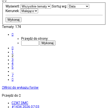
Wyświetl:
Sortuj wg:
Kierunek:
Tematy: 174
Strona
2
Przejdź do strony:
z
7
Poprzednia
1
2
3
4
5
…
7
Następna
Wróć do wykazu forów
Przejdź do
CZAT DMC
#1434 2026.07.03