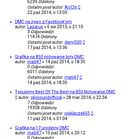
6239
Odsłony
Ostatni post
autor:
ArrChi
22 paź 2014, o 13:05
DMC na żywo z Facebook'em
autor:
Lazarus
»
6 sie 2013, o 21:10
3
Odpowiedzi
11474
Odsłony
Ostatni post
autor:
dany500
17 paź 2014, o 13:36
Grafika na 850 notowanie listy DMC
autor:
mati47
»
14 paź 2014, o 18:35
0
Odpowiedzi
6011
Odsłony
Ostatni post
autor:
mati47
14 paź 2014, o 18:35
Typujemy Best Of The Best na 850 Notowanie DMC
autor:
skysoundofficial
»
28 mar 2014, o 22:34
7
Odpowiedzi
19358
Odsłony
Ostatni post
autor:
pisklaczek55
11 paź 2014, o 01:04
Grafika na 17 urodziny DMC
autor:
mati47
»
10 paź 2014, o 20:12
0
Odpowiedzi