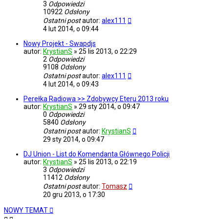
3
Odpowiedzi
10922
Odsłony
Ostatni post
autor:
alex111
4 lut 2014, o 09:44
Nowy Projekt - Swapdjs
autor:
KrystianS
»
25 lis 2013, o 22:29
2
Odpowiedzi
9108
Odsłony
Ostatni post
autor:
alex111
4 lut 2014, o 09:43
Perełka Radiowa >> Zdobywcy Eteru 2013 roku
autor:
KrystianS
»
29 sty 2014, o 09:47
0
Odpowiedzi
5840
Odsłony
Ostatni post
autor:
KrystianS
29 sty 2014, o 09:47
DJ Union - List do Komendanta Głównego Policji
autor:
KrystianS
»
25 lis 2013, o 22:19
3
Odpowiedzi
11412
Odsłony
Ostatni post
autor:
Tomasz
20 gru 2013, o 17:30
NOWY TEMAT