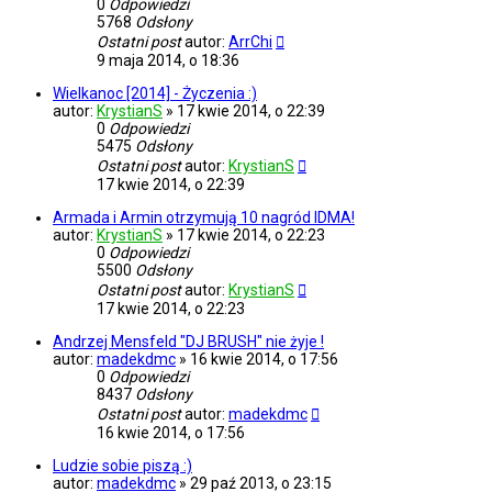
0
Odpowiedzi
5768
Odsłony
Ostatni post
autor:
ArrChi
9 maja 2014, o 18:36
Wielkanoc [2014] - Życzenia :)
autor:
KrystianS
»
17 kwie 2014, o 22:39
0
Odpowiedzi
5475
Odsłony
Ostatni post
autor:
KrystianS
17 kwie 2014, o 22:39
Armada i Armin otrzymują 10 nagród IDMA!
autor:
KrystianS
»
17 kwie 2014, o 22:23
0
Odpowiedzi
5500
Odsłony
Ostatni post
autor:
KrystianS
17 kwie 2014, o 22:23
Andrzej Mensfeld "DJ BRUSH" nie żyje !
autor:
madekdmc
»
16 kwie 2014, o 17:56
0
Odpowiedzi
8437
Odsłony
Ostatni post
autor:
madekdmc
16 kwie 2014, o 17:56
Ludzie sobie piszą :)
autor:
madekdmc
»
29 paź 2013, o 23:15