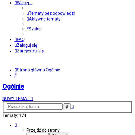
Więcej…
Tematy bez odpowiedzi
Aktywne tematy
Szukaj
FAQ
Zaloguj się
Zarejestruj się
Strona główna
Ogólnie
Szukaj
Ogólnie
NOWY TEMAT
Wyszukiwanie
Szukaj
zaawansowane
Tematy: 174
Strona
2
Przejdź do strony:
z