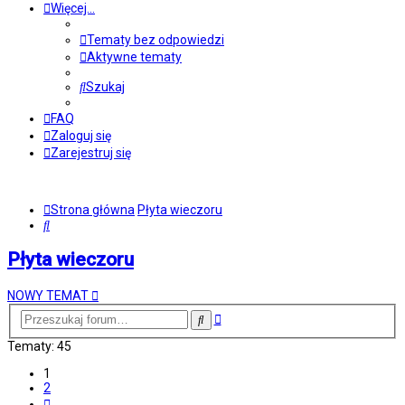
Więcej…
Tematy bez odpowiedzi
Aktywne tematy
Szukaj
FAQ
Zaloguj się
Zarejestruj się
Strona główna
Płyta wieczoru
Szukaj
Płyta wieczoru
NOWY TEMAT
Wyszukiwanie
Szukaj
zaawansowane
Tematy: 45
1
2
Następna