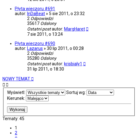
Płyta wieczoru #691
autor:
InDaBeat
»
5 sie 2011, o 23:32
2
Odpowiedzi
35617
Odsłony
Ostatni post
autor:
MargHaret
7 sie 2011, o 13:24
Płyta wieczoru #690
autor:
Lazarus
»
30 lip 2011, o 00:28
2
Odpowiedzi
35280
Odsłony
Ostatni post
autor:
krisbialy1
31 lip 2011, o 18:30
NOWY TEMAT
Wyświetl:
Sortuj wg:
Kierunek:
Tematy: 45
1
2
Następna