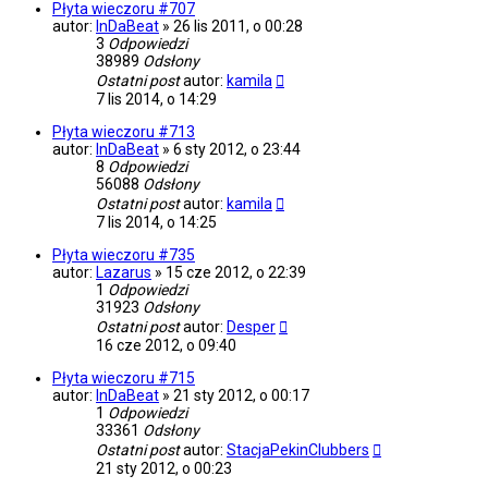
Płyta wieczoru #707
autor:
InDaBeat
»
26 lis 2011, o 00:28
3
Odpowiedzi
38989
Odsłony
Ostatni post
autor:
kamila
7 lis 2014, o 14:29
Płyta wieczoru #713
autor:
InDaBeat
»
6 sty 2012, o 23:44
8
Odpowiedzi
56088
Odsłony
Ostatni post
autor:
kamila
7 lis 2014, o 14:25
Płyta wieczoru #735
autor:
Lazarus
»
15 cze 2012, o 22:39
1
Odpowiedzi
31923
Odsłony
Ostatni post
autor:
Desper
16 cze 2012, o 09:40
Płyta wieczoru #715
autor:
InDaBeat
»
21 sty 2012, o 00:17
1
Odpowiedzi
33361
Odsłony
Ostatni post
autor:
StacjaPekinClubbers
21 sty 2012, o 00:23