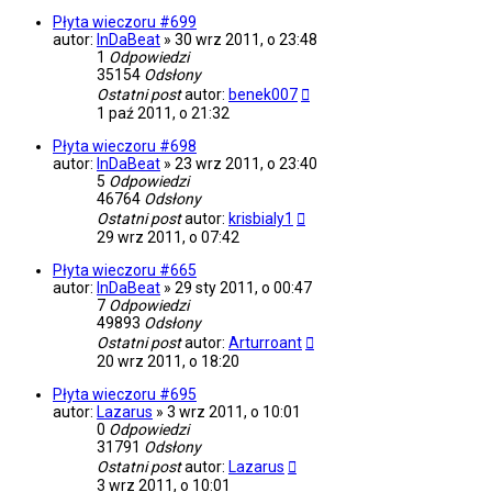
Płyta wieczoru #699
autor:
InDaBeat
»
30 wrz 2011, o 23:48
1
Odpowiedzi
35154
Odsłony
Ostatni post
autor:
benek007
1 paź 2011, o 21:32
Płyta wieczoru #698
autor:
InDaBeat
»
23 wrz 2011, o 23:40
5
Odpowiedzi
46764
Odsłony
Ostatni post
autor:
krisbialy1
29 wrz 2011, o 07:42
Płyta wieczoru #665
autor:
InDaBeat
»
29 sty 2011, o 00:47
7
Odpowiedzi
49893
Odsłony
Ostatni post
autor:
Arturroant
20 wrz 2011, o 18:20
Płyta wieczoru #695
autor:
Lazarus
»
3 wrz 2011, o 10:01
0
Odpowiedzi
31791
Odsłony
Ostatni post
autor:
Lazarus
3 wrz 2011, o 10:01