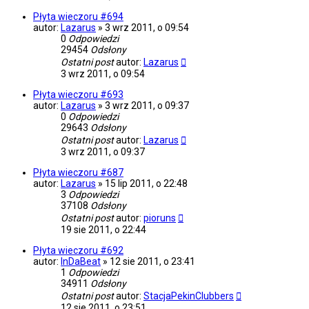
Płyta wieczoru #694
autor:
Lazarus
»
3 wrz 2011, o 09:54
0
Odpowiedzi
29454
Odsłony
Ostatni post
autor:
Lazarus
3 wrz 2011, o 09:54
Płyta wieczoru #693
autor:
Lazarus
»
3 wrz 2011, o 09:37
0
Odpowiedzi
29643
Odsłony
Ostatni post
autor:
Lazarus
3 wrz 2011, o 09:37
Płyta wieczoru #687
autor:
Lazarus
»
15 lip 2011, o 22:48
3
Odpowiedzi
37108
Odsłony
Ostatni post
autor:
pioruns
19 sie 2011, o 22:44
Płyta wieczoru #692
autor:
InDaBeat
»
12 sie 2011, o 23:41
1
Odpowiedzi
34911
Odsłony
Ostatni post
autor:
StacjaPekinClubbers
12 sie 2011, o 23:51