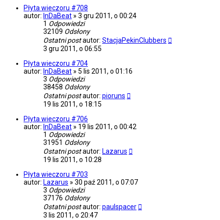
Płyta wieczoru #708
autor:
InDaBeat
»
3 gru 2011, o 00:24
1
Odpowiedzi
32109
Odsłony
Ostatni post
autor:
StacjaPekinClubbers
3 gru 2011, o 06:55
Płyta wieczoru #704
autor:
InDaBeat
»
5 lis 2011, o 01:16
3
Odpowiedzi
38458
Odsłony
Ostatni post
autor:
pioruns
19 lis 2011, o 18:15
Płyta wieczoru #706
autor:
InDaBeat
»
19 lis 2011, o 00:42
1
Odpowiedzi
31951
Odsłony
Ostatni post
autor:
Lazarus
19 lis 2011, o 10:28
Płyta wieczoru #703
autor:
Lazarus
»
30 paź 2011, o 07:07
3
Odpowiedzi
37176
Odsłony
Ostatni post
autor:
paulspacer
3 lis 2011, o 20:47