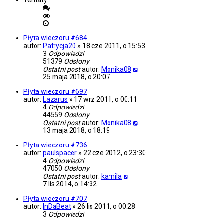
Tematy
Płyta wieczoru #684
autor:
Patrycja20
»
18 cze 2011, o 15:53
3
Odpowiedzi
51379
Odsłony
Ostatni post
autor:
Monika08
25 maja 2018, o 20:07
Płyta wieczoru #697
autor:
Lazarus
»
17 wrz 2011, o 00:11
4
Odpowiedzi
44559
Odsłony
Ostatni post
autor:
Monika08
13 maja 2018, o 18:19
Płyta wieczoru #736
autor:
paulspacer
»
22 cze 2012, o 23:30
4
Odpowiedzi
47050
Odsłony
Ostatni post
autor:
kamila
7 lis 2014, o 14:32
Płyta wieczoru #707
autor:
InDaBeat
»
26 lis 2011, o 00:28
3
Odpowiedzi