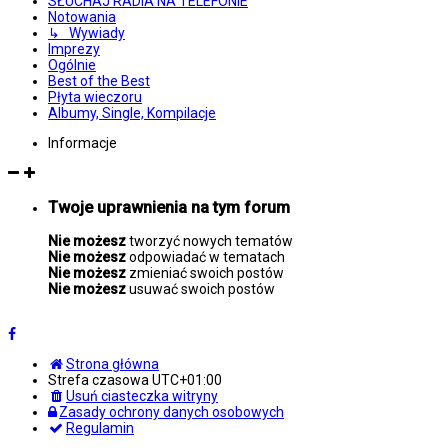
SŁUCHAJ RADIA NA TELEFONIE
Notowania
↳ Wywiady
Imprezy
Ogólnie
Best of the Best
Płyta wieczoru
Albumy, Single, Kompilacje
Informacje
Twoje uprawnienia na tym forum
Nie możesz
tworzyć nowych tematów
Nie możesz
odpowiadać w tematach
Nie możesz
zmieniać swoich postów
Nie możesz
usuwać swoich postów
Strona główna
Strefa czasowa
UTC+01:00
Usuń ciasteczka witryny
Zasady ochrony danych osobowych
Regulamin