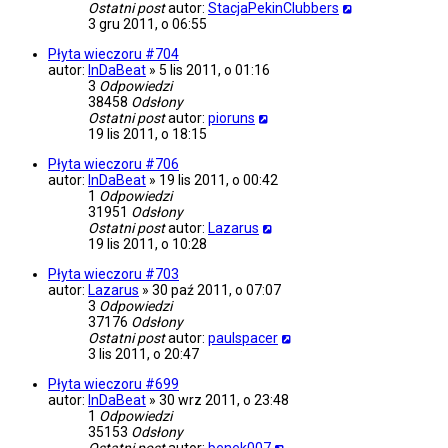
Ostatni post
autor:
StacjaPekinClubbers
3 gru 2011, o 06:55
Płyta wieczoru #704
autor:
InDaBeat
»
5 lis 2011, o 01:16
3
Odpowiedzi
38458
Odsłony
Ostatni post
autor:
pioruns
19 lis 2011, o 18:15
Płyta wieczoru #706
autor:
InDaBeat
»
19 lis 2011, o 00:42
1
Odpowiedzi
31951
Odsłony
Ostatni post
autor:
Lazarus
19 lis 2011, o 10:28
Płyta wieczoru #703
autor:
Lazarus
»
30 paź 2011, o 07:07
3
Odpowiedzi
37176
Odsłony
Ostatni post
autor:
paulspacer
3 lis 2011, o 20:47
Płyta wieczoru #699
autor:
InDaBeat
»
30 wrz 2011, o 23:48
1
Odpowiedzi
35153
Odsłony