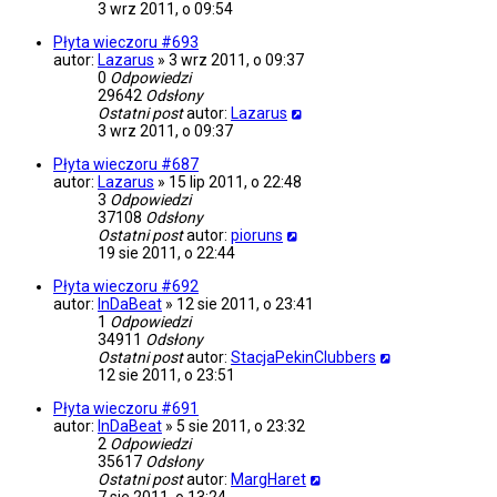
3 wrz 2011, o 09:54
Płyta wieczoru #693
autor:
Lazarus
»
3 wrz 2011, o 09:37
0
Odpowiedzi
29642
Odsłony
Ostatni post
autor:
Lazarus
3 wrz 2011, o 09:37
Płyta wieczoru #687
autor:
Lazarus
»
15 lip 2011, o 22:48
3
Odpowiedzi
37108
Odsłony
Ostatni post
autor:
pioruns
19 sie 2011, o 22:44
Płyta wieczoru #692
autor:
InDaBeat
»
12 sie 2011, o 23:41
1
Odpowiedzi
34911
Odsłony
Ostatni post
autor:
StacjaPekinClubbers
12 sie 2011, o 23:51
Płyta wieczoru #691
autor:
InDaBeat
»
5 sie 2011, o 23:32
2
Odpowiedzi
35617
Odsłony
Ostatni post
autor:
MargHaret