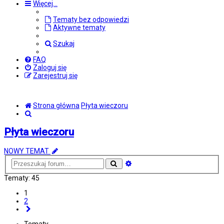
Więcej…
Tematy bez odpowiedzi
Aktywne tematy
Szukaj
FAQ
Zaloguj się
Zarejestruj się
Strona główna
Płyta wieczoru
Szukaj
Płyta wieczoru
NOWY TEMAT
Wyszukiwanie
Szukaj
zaawansowane
Tematy: 45
1
2
Następna