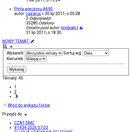
7 sie 2011, o 13:24
Płyta wieczoru #690
autor:
Lazarus
»
30 lip 2011, o 00:28
2
Odpowiedzi
35280
Odsłony
Ostatni post
autor:
krisbialy1
31 lip 2011, o 18:30
NOWY TEMAT
Wyświetl:
Sortuj wg:
Kierunek:
Tematy: 45
1
2
Następna
Wróć do wykazu forów
Przejdź do
CZAT DMC
#1434 2026.07.03