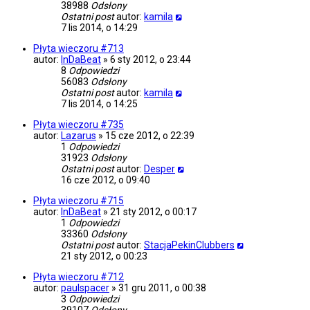
38988
Odsłony
Ostatni post
autor:
kamila
7 lis 2014, o 14:29
Płyta wieczoru #713
autor:
InDaBeat
»
6 sty 2012, o 23:44
8
Odpowiedzi
56083
Odsłony
Ostatni post
autor:
kamila
7 lis 2014, o 14:25
Płyta wieczoru #735
autor:
Lazarus
»
15 cze 2012, o 22:39
1
Odpowiedzi
31923
Odsłony
Ostatni post
autor:
Desper
16 cze 2012, o 09:40
Płyta wieczoru #715
autor:
InDaBeat
»
21 sty 2012, o 00:17
1
Odpowiedzi
33360
Odsłony
Ostatni post
autor:
StacjaPekinClubbers
21 sty 2012, o 00:23
Płyta wieczoru #712
autor:
paulspacer
»
31 gru 2011, o 00:38
3
Odpowiedzi