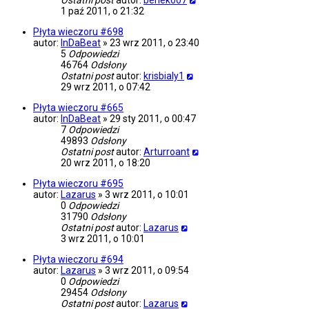
Ostatni post
autor:
benek007
1 paź 2011, o 21:32
Płyta wieczoru #698
autor:
InDaBeat
»
23 wrz 2011, o 23:40
5
Odpowiedzi
46764
Odsłony
Ostatni post
autor:
krisbialy1
29 wrz 2011, o 07:42
Płyta wieczoru #665
autor:
InDaBeat
»
29 sty 2011, o 00:47
7
Odpowiedzi
49893
Odsłony
Ostatni post
autor:
Arturroant
20 wrz 2011, o 18:20
Płyta wieczoru #695
autor:
Lazarus
»
3 wrz 2011, o 10:01
0
Odpowiedzi
31790
Odsłony
Ostatni post
autor:
Lazarus
3 wrz 2011, o 10:01
Płyta wieczoru #694
autor:
Lazarus
»
3 wrz 2011, o 09:54
0
Odpowiedzi
29454
Odsłony
Ostatni post
autor:
Lazarus