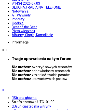
#1434 2026.07.03
SŁUCHAJ RADIA NA TELEFONIE
Notowania
↳ Wywiady
Imprezy
Ogólnie
Best of the Best
Płyta wieczoru
Albumy, Single, Kompilacje
Informacje
Twoje uprawnienia na tym forum
Nie możesz
tworzyć nowych tematów
Nie możesz
odpowiadać w tematach
Nie możesz
zmieniać swoich postów
Nie możesz
usuwać swoich postów
Strona główna
Strefa czasowa
UTC+01:00
Usuń ciasteczka witryny