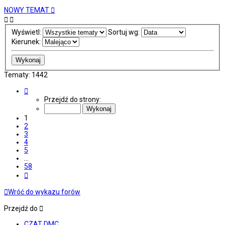
NOWY TEMAT
Wyświetl:
Sortuj wg:
Kierunek:
Tematy: 1442
Strona
1
Przejdź do strony:
z
58
1
2
3
4
5
…
58
Następna
Wróć do wykazu forów
Przejdź do
CZAT DMC