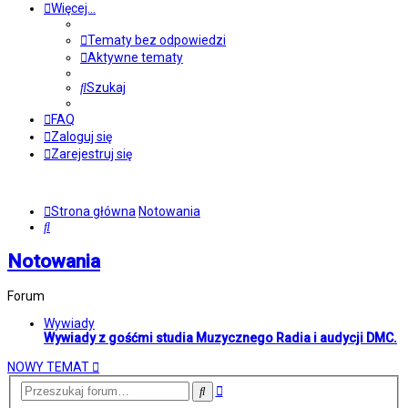
Więcej…
Tematy bez odpowiedzi
Aktywne tematy
Szukaj
FAQ
Zaloguj się
Zarejestruj się
Strona główna
Notowania
Szukaj
Notowania
Forum
Wywiady
Wywiady z gośćmi studia Muzycznego Radia i audycji DMC.
NOWY TEMAT
Wyszukiwanie
Szukaj
zaawansowane