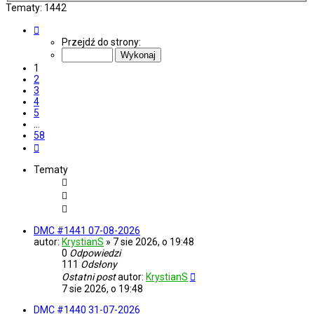
Tematy: 1442
Strona
1
Przejdź do strony:
z
58
1
2
3
4
5
…
58
Następna
Tematy
DMC #1441 07-08-2026
autor:
KrystianS
»
7 sie 2026, o 19:48
0
Odpowiedzi
111
Odsłony
Ostatni post
autor:
KrystianS
7 sie 2026, o 19:48
DMC #1440 31-07-2026