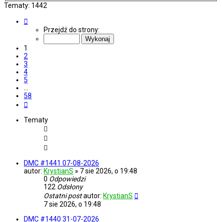
Tematy: 1442
Strona
1
Przejdź do strony:
z
58
1
2
3
4
5
…
58
Następna
Tematy
DMC #1441 07-08-2026
autor:
KrystianS
»
7 sie 2026, o 19:48
0
Odpowiedzi
122
Odsłony
Ostatni post
autor:
KrystianS
7 sie 2026, o 19:48
DMC #1440 31-07-2026