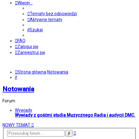
Więcej…
Tematy bez odpowiedzi
Aktywne tematy
Szukaj
FAQ
Zaloguj się
Zarejestruj się
Strona główna
Notowania
Szukaj
Notowania
Forum
Wywiady
Wywiady z gośćmi studia Muzycznego Radia i audycji DMC.
NOWY TEMAT
Wyszukiwanie
Szukaj
zaawansowane