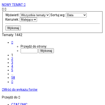
NOWY TEMAT
Wyświetl:
Sortuj wg:
Kierunek:
Tematy: 1442
Strona
1
Przejdź do strony:
z
58
1
2
3
4
5
…
58
Następna
Wróć do wykazu forów
Przejdź do
CZAT DMC