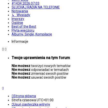
#1434 2026.07.03
SŁUCHAJ RADIA NA TELEFONIE
Notowania
↳ Wywiady
Imprezy
Ogólnie
Best of the Best
Płyta wieczoru
Albumy, Single, Kompilacje
Informacje
Twoje uprawnienia na tym forum
Nie możesz
tworzyć nowych tematów
Nie możesz
odpowiadać w tematach
Nie możesz
zmieniać swoich postów
Nie możesz
usuwać swoich postów
Strona główna
Strefa czasowa
UTC+01:00
Usuń ciasteczka witryny