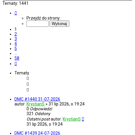
Tematy: 1441
Strona
1
Przejdź do strony:
z
58
1
2
3
4
5
…
58
Następna
Tematy
DMC #1440 31-07-2026
autor:
KrystianS
»
31 lip 2026, o 19:24
0
Odpowiedzi
321
Odsłony
Ostatni post
autor:
KrystianS
31 lip 2026, o 19:24
DMC #1439 24-07-2026