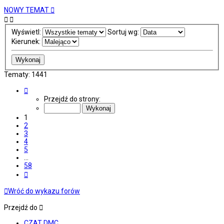
NOWY TEMAT
Wyświetl:
Sortuj wg:
Kierunek:
Tematy: 1441
Strona
1
Przejdź do strony:
z
58
1
2
3
4
5
…
58
Następna
Wróć do wykazu forów
Przejdź do
CZAT DMC