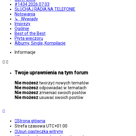
#1434 2026.07.03
SŁUCHAJ RADIA NA TELEFONIE
Notowania
↳ Wywiady
Imprezy
Ogólnie
Best of the Best
Płyta wieczoru
Albumy, Single, Kompilacje
Informacje
Twoje uprawnienia na tym forum
Nie możesz
tworzyć nowych tematów
Nie możesz
odpowiadać w tematach
Nie możesz
zmieniać swoich postów
Nie możesz
usuwać swoich postów
Strona główna
Strefa czasowa
UTC+01:00
Usuń ciasteczka witryny