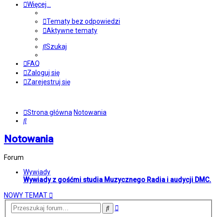
Więcej…
Tematy bez odpowiedzi
Aktywne tematy
Szukaj
FAQ
Zaloguj się
Zarejestruj się
Strona główna
Notowania
Szukaj
Notowania
Forum
Wywiady
Wywiady z gośćmi studia Muzycznego Radia i audycji DMC.
NOWY TEMAT
Wyszukiwanie
Szukaj
zaawansowane