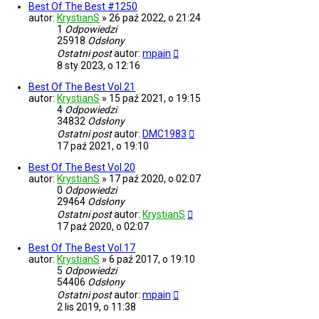
Best Of The Best #1250
autor:
KrystianS
»
26 paź 2022, o 21:24
1
Odpowiedzi
25918
Odsłony
Ostatni post
autor:
mpain
8 sty 2023, o 12:16
Best Of The Best Vol.21
autor:
KrystianS
»
15 paź 2021, o 19:15
4
Odpowiedzi
34832
Odsłony
Ostatni post
autor:
DMC1983
17 paź 2021, o 19:10
Best Of The Best Vol.20
autor:
KrystianS
»
17 paź 2020, o 02:07
0
Odpowiedzi
29464
Odsłony
Ostatni post
autor:
KrystianS
17 paź 2020, o 02:07
Best Of The Best Vol.17
autor:
KrystianS
»
6 paź 2017, o 19:10
5
Odpowiedzi
54406
Odsłony
Ostatni post
autor:
mpain
2 lis 2019, o 11:38