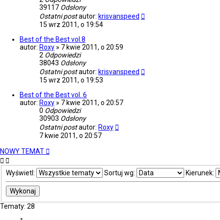
39117
Odsłony
Ostatni post
autor:
krisvanspeed
15 wrz 2011, o 19:54
Best of the Best vol.8
autor:
Roxy
»
7 kwie 2011, o 20:59
2
Odpowiedzi
38043
Odsłony
Ostatni post
autor:
krisvanspeed
15 wrz 2011, o 19:53
Best of the Best vol. 6
autor:
Roxy
»
7 kwie 2011, o 20:57
0
Odpowiedzi
30903
Odsłony
Ostatni post
autor:
Roxy
7 kwie 2011, o 20:57
NOWY TEMAT
Wyświetl:
Sortuj wg:
Kierunek:
Tematy: 28