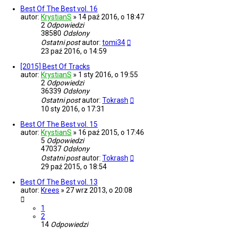
Best Of The Best vol. 16
autor:
KrystianS
»
14 paź 2016, o 18:47
2
Odpowiedzi
38580
Odsłony
Ostatni post
autor:
tomi34
23 paź 2016, o 14:59
[2015] Best Of Tracks
autor:
KrystianS
»
1 sty 2016, o 19:55
2
Odpowiedzi
36339
Odsłony
Ostatni post
autor:
Tokrash
10 sty 2016, o 17:31
Best Of The Best vol. 15
autor:
KrystianS
»
16 paź 2015, o 17:46
5
Odpowiedzi
47037
Odsłony
Ostatni post
autor:
Tokrash
29 paź 2015, o 18:54
Best Of The Best vol. 13
autor:
Krees
»
27 wrz 2013, o 20:08
1
2
14
Odpowiedzi