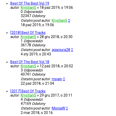
Best Of The Best Vol.19
autor:
KrystianS
»
18 paź 2019, o 19:06
0
Odpowiedzi
32347
Odsłony
Ostatni post
autor:
KrystianS
18 paź 2019, o 19:06
[2018] Best Of Tracks
autor:
KrystianS
»
28 gru 2018, o 20:30
1
Odpowiedzi
36178
Odsłony
Ostatni post
autor:
agaciura28
4 sty 2019, o 20:43
Best Of The Best Vol.18
autor:
KrystianS
»
12 paź 2018, o 20:02
3
Odpowiedzi
40741
Odsłony
Ostatni post
autor:
mpain
22 paź 2018, o 21:04
[2017] Best Of Tracks
autor:
KrystianS
»
29 gru 2017, o 20:11
4
Odpowiedzi
47169
Odsłony
Ostatni post
autor:
MoniaW
2 mar 2018, o 20:16