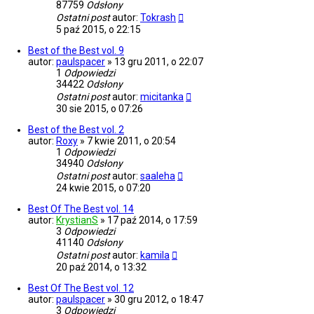
87759
Odsłony
Ostatni post
autor:
Tokrash
5 paź 2015, o 22:15
Best of the Best vol. 9
autor:
paulspacer
»
13 gru 2011, o 22:07
1
Odpowiedzi
34422
Odsłony
Ostatni post
autor:
micitanka
30 sie 2015, o 07:26
Best of the Best vol. 2
autor:
Roxy
»
7 kwie 2011, o 20:54
1
Odpowiedzi
34940
Odsłony
Ostatni post
autor:
saaleha
24 kwie 2015, o 07:20
Best Of The Best vol. 14
autor:
KrystianS
»
17 paź 2014, o 17:59
3
Odpowiedzi
41140
Odsłony
Ostatni post
autor:
kamila
20 paź 2014, o 13:32
Best Of The Best vol. 12
autor:
paulspacer
»
30 gru 2012, o 18:47
3
Odpowiedzi