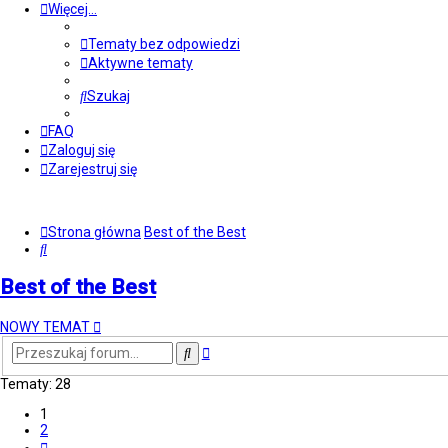
Więcej…
Tematy bez odpowiedzi
Aktywne tematy
Szukaj
FAQ
Zaloguj się
Zarejestruj się
Strona główna
Best of the Best
Szukaj
Best of the Best
NOWY TEMAT
Wyszukiwanie
Szukaj
zaawansowane
Tematy: 28
1
2
Następna