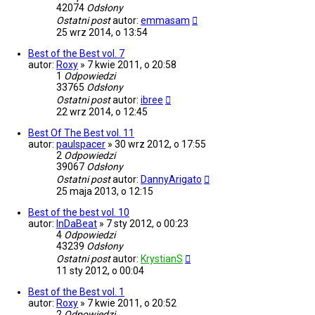
42074
Odsłony
Ostatni post
autor:
emmasam
25 wrz 2014, o 13:54
Best of the Best vol. 7
autor:
Roxy
»
7 kwie 2011, o 20:58
1
Odpowiedzi
33765
Odsłony
Ostatni post
autor:
ibree
22 wrz 2014, o 12:45
Best Of The Best vol. 11
autor:
paulspacer
»
30 wrz 2012, o 17:55
2
Odpowiedzi
39067
Odsłony
Ostatni post
autor:
DannyArigato
25 maja 2013, o 12:15
Best of the best vol. 10
autor:
InDaBeat
»
7 sty 2012, o 00:23
4
Odpowiedzi
43239
Odsłony
Ostatni post
autor:
KrystianS
11 sty 2012, o 00:04
Best of the Best vol. 1
autor:
Roxy
»
7 kwie 2011, o 20:52
2
Odpowiedzi