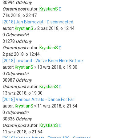
30994
Odsłony
Ostatni post
autor:
KrystianS
7 lis 2018, o 22:47
[2018] Jan Blomqvist - Disconnected
autor:
KrystianS
»
2 paź 2018, o 12:44
0
Odpowiedzi
31278
Odsłony
Ostatni post
autor:
KrystianS
2 paź 2018, o 12:44
[2018] Lowland - We've Been Here Before
autor:
KrystianS
»
13 wrz 2018, o 19:30
0
Odpowiedzi
30987
Odsłony
Ostatni post
autor:
KrystianS
13 wrz 2018, o 19:30
[2018] Various Artists - Dance For Fall
autor:
KrystianS
»
11 wrz 2018, o 21:54
0
Odpowiedzi
30836
Odsłony
Ostatni post
autor:
KrystianS
11 wrz 2018, o 21:54