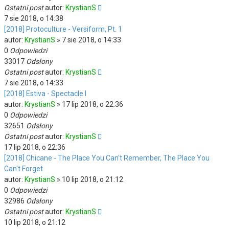
Ostatni post
autor:
KrystianS
7 sie 2018, o 14:38
[2018] Protoculture - Versiform, Pt. 1
autor:
KrystianS
»
7 sie 2018, o 14:33
0
Odpowiedzi
33017
Odsłony
Ostatni post
autor:
KrystianS
7 sie 2018, o 14:33
[2018] Estiva - Spectacle I
autor:
KrystianS
»
17 lip 2018, o 22:36
0
Odpowiedzi
32651
Odsłony
Ostatni post
autor:
KrystianS
17 lip 2018, o 22:36
[2018] Chicane - The Place You Can't Remember, The Place You
Can't Forget
autor:
KrystianS
»
10 lip 2018, o 21:12
0
Odpowiedzi
32986
Odsłony
Ostatni post
autor:
KrystianS
10 lip 2018, o 21:12