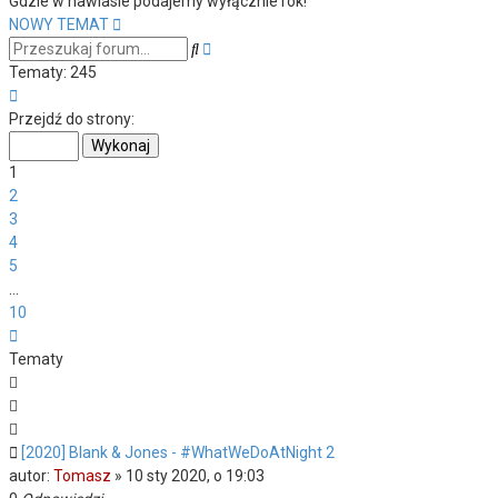
Gdzie w nawiasie podajemy wyłącznie rok!
NOWY TEMAT
Wyszukiwanie
Szukaj
zaawansowane
Tematy: 245
Strona
1
Przejdź do strony:
z
10
1
2
3
4
5
…
10
Następna
Tematy
[2020] Blank & Jones - #WhatWeDoAtNight 2
autor:
Tomasz
»
10 sty 2020, o 19:03