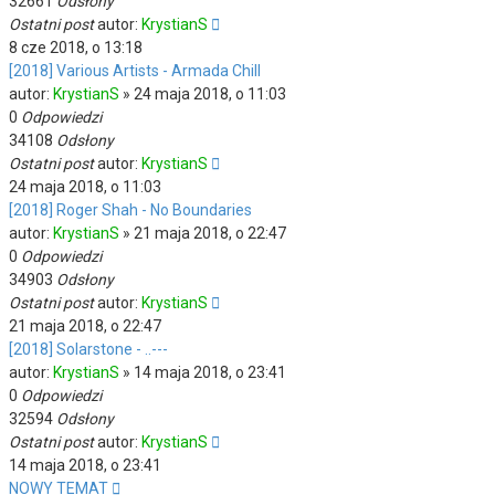
32661
Odsłony
Ostatni post
autor:
KrystianS
8 cze 2018, o 13:18
[2018] Various Artists - Armada Chill
autor:
KrystianS
»
24 maja 2018, o 11:03
0
Odpowiedzi
34108
Odsłony
Ostatni post
autor:
KrystianS
24 maja 2018, o 11:03
[2018] Roger Shah - No Boundaries
autor:
KrystianS
»
21 maja 2018, o 22:47
0
Odpowiedzi
34903
Odsłony
Ostatni post
autor:
KrystianS
21 maja 2018, o 22:47
[2018] Solarstone - ..---
autor:
KrystianS
»
14 maja 2018, o 23:41
0
Odpowiedzi
32594
Odsłony
Ostatni post
autor:
KrystianS
14 maja 2018, o 23:41
NOWY TEMAT