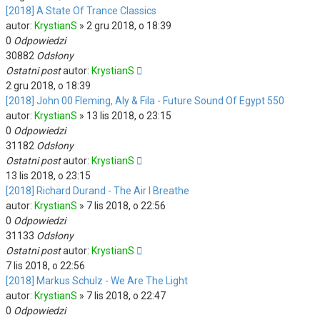
[2018] A State Of Trance Classics
autor:
KrystianS
»
2 gru 2018, o 18:39
0
Odpowiedzi
30882
Odsłony
Ostatni post
autor:
KrystianS
2 gru 2018, o 18:39
[2018] John 00 Fleming, Aly & Fila - Future Sound Of Egypt 550
autor:
KrystianS
»
13 lis 2018, o 23:15
0
Odpowiedzi
31182
Odsłony
Ostatni post
autor:
KrystianS
13 lis 2018, o 23:15
[2018] Richard Durand - The Air I Breathe
autor:
KrystianS
»
7 lis 2018, o 22:56
0
Odpowiedzi
31133
Odsłony
Ostatni post
autor:
KrystianS
7 lis 2018, o 22:56
[2018] Markus Schulz - We Are The Light
autor:
KrystianS
»
7 lis 2018, o 22:47
0
Odpowiedzi