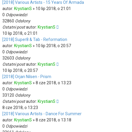
[2018] Various Artists - 15 Years Of Armada
autor:
KrystianS
»
10 lip 2018, o 21:01
0
Odpowiedzi
32860
Odsłony
Ostatni post
autor:
KrystianS
10 lip 2018, o 21:01
[2018] Super8 & Tab - Reformation
autor:
KrystianS
»
10 lip 2018, o 20:57
0
Odpowiedzi
32603
Odsłony
Ostatni post
autor:
KrystianS
10 lip 2018, o 20:57
[2018] Orjan Nilsen - Prism
autor:
KrystianS
»
8 cze 2018, o 13:23
0
Odpowiedzi
33120
Odsłony
Ostatni post
autor:
KrystianS
8 cze 2018, o 13:23
[2018] Various Artists - Dance For Summer
autor:
KrystianS
»
8 cze 2018, o 13:18
0
Odpowiedzi