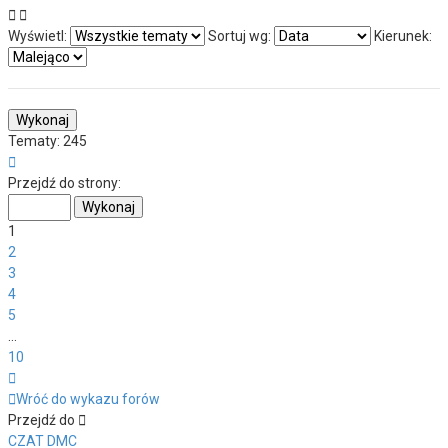
Wyświetl:
Sortuj wg:
Kierunek:
Tematy: 245
Strona
1
Przejdź do strony:
z
10
1
2
3
4
5
…
10
Następna
Wróć do wykazu forów
Przejdź do
CZAT DMC