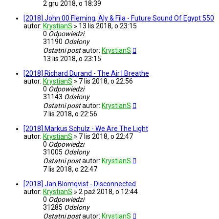
2 gru 2018, o 18:39
[2018] John 00 Fleming, Aly & Fila - Future Sound Of Egypt 550
autor:
KrystianS
»
13 lis 2018, o 23:15
0
Odpowiedzi
31190
Odsłony
Ostatni post
autor:
KrystianS
13 lis 2018, o 23:15
[2018] Richard Durand - The Air I Breathe
autor:
KrystianS
»
7 lis 2018, o 22:56
0
Odpowiedzi
31143
Odsłony
Ostatni post
autor:
KrystianS
7 lis 2018, o 22:56
[2018] Markus Schulz - We Are The Light
autor:
KrystianS
»
7 lis 2018, o 22:47
0
Odpowiedzi
31005
Odsłony
Ostatni post
autor:
KrystianS
7 lis 2018, o 22:47
[2018] Jan Blomqvist - Disconnected
autor:
KrystianS
»
2 paź 2018, o 12:44
0
Odpowiedzi
31285
Odsłony
Ostatni post
autor:
KrystianS