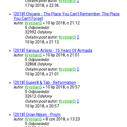
Ostatni post
autor:
KrystianS
17 lip 2018, o 22:36
[2018] Chicane - The Place You Can't Remember, The Place
You Can't Forget
autor:
KrystianS
»
10 lip 2018, o 21:12
0
Odpowiedzi
32992
Odsłony
Ostatni post
autor:
KrystianS
10 lip 2018, o 21:12
[2018] Various Artists - 15 Years Of Armada
autor:
KrystianS
»
10 lip 2018, o 21:01
0
Odpowiedzi
32868
Odsłony
Ostatni post
autor:
KrystianS
10 lip 2018, o 21:01
[2018] Super8 & Tab - Reformation
autor:
KrystianS
»
10 lip 2018, o 20:57
0
Odpowiedzi
32612
Odsłony
Ostatni post
autor:
KrystianS
10 lip 2018, o 20:57
[2018] Orjan Nilsen - Prism
autor:
KrystianS
»
8 cze 2018, o 13:23
0
Odpowiedzi