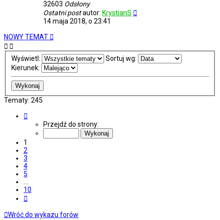
32603
Odsłony
Ostatni post
autor:
KrystianS
14 maja 2018, o 23:41
NOWY TEMAT
Wyświetl:
Sortuj wg:
Kierunek:
Tematy: 245
Strona
1
Przejdź do strony:
z
10
1
2
3
4
5
…
10
Następna
Wróć do wykazu forów