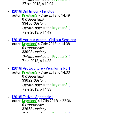
27 sie 2018, o 19:04
[2018] Driftmoon - Invictus
autor:
KrystianS
»
7 sie 2018, o 14:49
0
Odpowiedzi
33456
Odsłony
Ostatni post
autor:
KrystianS
7 sie 2018, o 14:49
[2018] Various Artists - Chillout Sessions
autor:
KrystianS
»
7 sie 2018, o 14:38
0
Odpowiedzi
33003
Odsłony
Ostatni post
autor:
KrystianS
7 sie 2018, o 14:38
[2018] Protoculture - Versiform, Pt. 1
autor:
KrystianS
»
7 sie 2018, o 14:33
0
Odpowiedzi
33022
Odsłony
Ostatni post
autor:
KrystianS
7 sie 2018, o 14:33
[2018] Estiva - Spectacle I
autor:
KrystianS
»
17 lip 2018, o 22:36
0
Odpowiedzi
32658
Odsłony