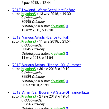
2 paź 2018, o 12:44
[2018] Lowland - We've Been Here Before
autor:
KrystianS
»
13 wrz 2018, o 19:30
0
Odpowiedzi
30995
Odsłony
Ostatni post
autor:
KrystianS
13 wrz 2018, o 19:30
[2018] Various Artists - Dance For Fall
autor:
KrystianS
»
11 wrz 2018, o 21:54
0
Odpowiedzi
30845
Odsłony
Ostatni post
autor:
KrystianS
11 wrz 2018, o 21:54
[2018] Various Artists - Trance 100 - Summer
autor:
KrystianS
»
30 sie 2018, o 19:10
0
Odpowiedzi
35589
Odsłony
Ostatni post
autor:
KrystianS
30 sie 2018, o 19:10
[2018] Armin Van Buuren - A State Of Trance Ibiza
autor:
KrystianS
»
27 sie 2018, o 19:04
0
Odpowiedzi
33756
Odsłony
Ostatni post
autor:
KrystianS