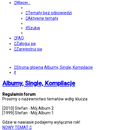
Więcej…
Tematy bez odpowiedzi
Aktywne tematy
Szukaj
FAQ
Zaloguj się
Zarejestruj się
Strona główna
Albumy, Single, Kompilacje
Szukaj
Albumy, Single, Kompilacje
Regulamin forum
Prosimy o nazewnictwo tematów wdłg. klucza:
[2010] Stefan - Mój Album 2
[1999] Stefan - Mój Album 1
Gdzie w nawiasie podajemy wyłącznie rok!
NOWY TEMAT