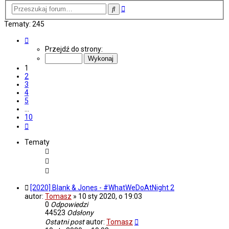
Wyszukiwanie
Szukaj
zaawansowane
Tematy: 245
Strona
1
Przejdź do strony:
z
10
1
2
3
4
5
…
10
Następna
Tematy
[2020] Blank & Jones - #WhatWeDoAtNight 2
autor:
Tomasz
»
10 sty 2020, o 19:03
0
Odpowiedzi
44523
Odsłony
Ostatni post
autor:
Tomasz