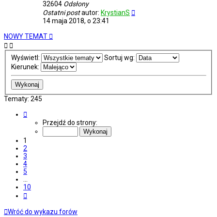
32604
Odsłony
Ostatni post
autor:
KrystianS
14 maja 2018, o 23:41
NOWY TEMAT
Wyświetl:
Sortuj wg:
Kierunek:
Tematy: 245
Strona
1
Przejdź do strony:
z
10
1
2
3
4
5
…
10
Następna
Wróć do wykazu forów