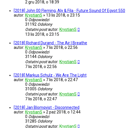
2 gru 2018, o 18:39
[2018] John 00 Fleming, Aly & Fila - Future Sound Of Egypt 550
autor:
KrystianS
»
13 lis 2018, o 23:15
0
Odpowiedzi
31192
Odsłony
Ostatni post
autor:
KrystianS
13 lis 2018, o 23:15
[2018] Richard Durand - The Air I Breathe
autor:
KrystianS
»
7 lis 2018, o 22:56
0
Odpowiedzi
31144
Odsłony
Ostatni post
autor:
KrystianS
7 lis 2018, o 22:56
[2018] Markus Schulz - We Are The Light
autor:
KrystianS
»
7 lis 2018, o 22:47
0
Odpowiedzi
31005
Odsłony
Ostatni post
autor:
KrystianS
7 lis 2018, o 22:47
[2018] Jan Blomqvist - Disconnected
autor:
KrystianS
»
2 paź 2018, o 12:44
0
Odpowiedzi
31285
Odsłony
Ostatni post
autor:
KrystianS