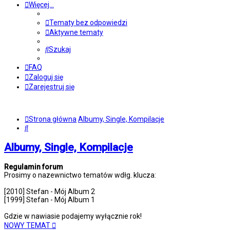
Więcej…
Tematy bez odpowiedzi
Aktywne tematy
Szukaj
FAQ
Zaloguj się
Zarejestruj się
Strona główna
Albumy, Single, Kompilacje
Szukaj
Albumy, Single, Kompilacje
Regulamin forum
Prosimy o nazewnictwo tematów wdłg. klucza:
[2010] Stefan - Mój Album 2
[1999] Stefan - Mój Album 1
Gdzie w nawiasie podajemy wyłącznie rok!
NOWY TEMAT