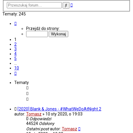
Wyszukiwanie
Szukaj
zaawansowane
Tematy: 245
Strona
1
Przejdź do strony:
z
10
1
2
3
4
5
…
10
Następna
Tematy
[2020] Blank & Jones - #WhatWeDoAtNight 2
autor:
Tomasz
»
10 sty 2020, o 19:03
0
Odpowiedzi
44524
Odsłony
Ostatni post
autor:
Tomasz