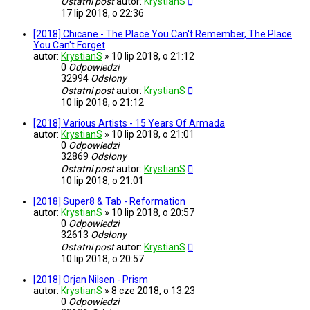
Ostatni post
autor:
KrystianS
17 lip 2018, o 22:36
[2018] Chicane - The Place You Can't Remember, The Place
You Can't Forget
autor:
KrystianS
»
10 lip 2018, o 21:12
0
Odpowiedzi
32994
Odsłony
Ostatni post
autor:
KrystianS
10 lip 2018, o 21:12
[2018] Various Artists - 15 Years Of Armada
autor:
KrystianS
»
10 lip 2018, o 21:01
0
Odpowiedzi
32869
Odsłony
Ostatni post
autor:
KrystianS
10 lip 2018, o 21:01
[2018] Super8 & Tab - Reformation
autor:
KrystianS
»
10 lip 2018, o 20:57
0
Odpowiedzi
32613
Odsłony
Ostatni post
autor:
KrystianS
10 lip 2018, o 20:57
[2018] Orjan Nilsen - Prism
autor:
KrystianS
»
8 cze 2018, o 13:23
0
Odpowiedzi