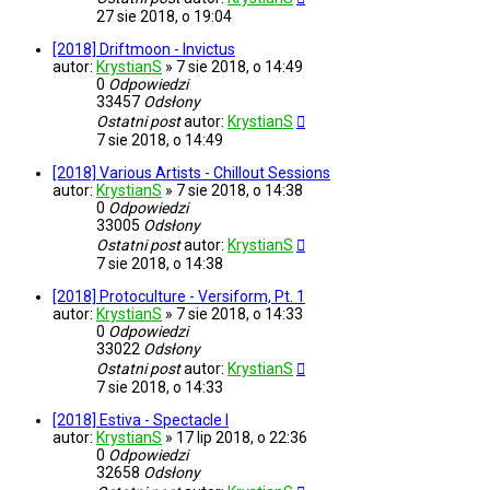
27 sie 2018, o 19:04
[2018] Driftmoon - Invictus
autor:
KrystianS
»
7 sie 2018, o 14:49
0
Odpowiedzi
33457
Odsłony
Ostatni post
autor:
KrystianS
7 sie 2018, o 14:49
[2018] Various Artists - Chillout Sessions
autor:
KrystianS
»
7 sie 2018, o 14:38
0
Odpowiedzi
33005
Odsłony
Ostatni post
autor:
KrystianS
7 sie 2018, o 14:38
[2018] Protoculture - Versiform, Pt. 1
autor:
KrystianS
»
7 sie 2018, o 14:33
0
Odpowiedzi
33022
Odsłony
Ostatni post
autor:
KrystianS
7 sie 2018, o 14:33
[2018] Estiva - Spectacle I
autor:
KrystianS
»
17 lip 2018, o 22:36
0
Odpowiedzi
32658
Odsłony