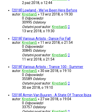
2 paź 2018, o 12:44
[2018] Lowland - We've Been Here Before
autor:
KrystianS
»
13 wrz 2018, o 19:30
0
Odpowiedzi
30995
Odsłony
Ostatni post
autor:
KrystianS
13 wrz 2018, o 19:30
[2018] Various Artists - Dance For Fall
autor:
KrystianS
»
11 wrz 2018, o 21:54
0
Odpowiedzi
30845
Odsłony
Ostatni post
autor:
KrystianS
11 wrz 2018, o 21:54
[2018] Various Artists - Trance 100 - Summer
autor:
KrystianS
»
30 sie 2018, o 19:10
0
Odpowiedzi
35589
Odsłony
Ostatni post
autor:
KrystianS
30 sie 2018, o 19:10
[2018] Armin Van Buuren - A State Of Trance Ibiza
autor:
KrystianS
»
27 sie 2018, o 19:04
0
Odpowiedzi
33757
Odsłony
Ostatni post
autor:
KrystianS