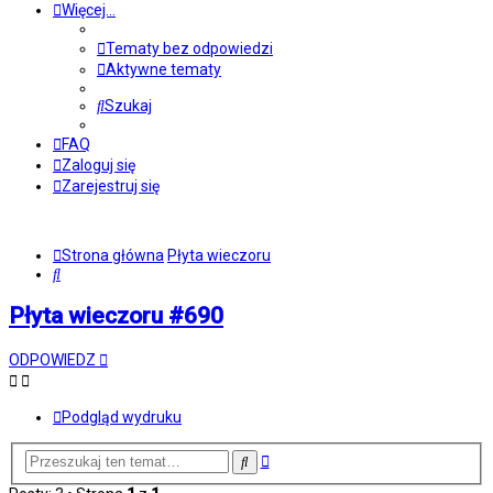
Więcej…
Tematy bez odpowiedzi
Aktywne tematy
Szukaj
FAQ
Zaloguj się
Zarejestruj się
Strona główna
Płyta wieczoru
Szukaj
Płyta wieczoru #690
ODPOWIEDZ
Podgląd wydruku
Wyszukiwanie
Szukaj
zaawansowane