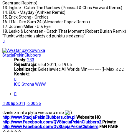
Coenraad Repimp)
13. Inglide - Catch The Rainbow (Pmissat & Chris Forward Remix)
14. EDU - Mayday (Anhken Remix)
15. Erick Strong - Orchids
16. LTN - Dim Sum 24 (Alexander Popov Remix)
17. Jochen Miller - U & Eye
18. Lesko & Lorentzen - Catch That Moment (Robert Burian Remix)
''Punkt widzenia zależy od punktu siedzenia''
Na
górę
StacjaPekinClubbers
Posty:
233
Rejestracja:
6 lut 2011, o 19:05
Lokalizacja:
Bolesławiec All Worlds Min======[]=Max ♫♫♫
Kontakt:
Skontaktuj
się
ICQ
Strona WWW
z
StacjaPekinClubbers
Cytuj
30 lip 2011, o 00:36
dzieki za info plyta wieczoru milo
http://www.StacjaPekinClubbers.dbv.pl
Websaite HQ
http://www.Facebook.com/QVStacjaPekinClubbers2
Private
http://www.Facebook.com/QvStacjaPekinClubbers
FAN PAGE
☆☆☆☆☆