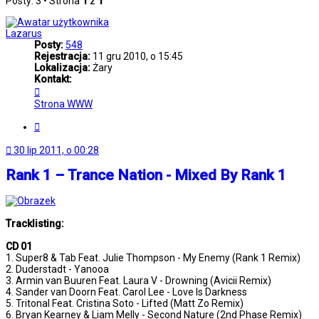
Posty: 3 • Strona
1
z
1
Lazarus
Posty:
548
Rejestracja:
11 gru 2010, o 15:45
Lokalizacja:
Żary
Kontakt:
Skontaktuj
się
Strona WWW
z
Lazarus
Cytuj
30 lip 2011, o 00:28
Rank 1 – Trance Nation - Mixed By Rank 1
Tracklisting:
CD 01
1. Super8 & Tab Feat. Julie Thompson - My Enemy (Rank 1 Remix)
2. Duderstadt - Yanooa
3. Armin van Buuren Feat. Laura V - Drowning (Avicii Remix)
4. Sander van Doorn Feat. Carol Lee - Love Is Darkness
5. Tritonal Feat. Cristina Soto - Lifted (Matt Zo Remix)
6. Bryan Kearney & Liam Melly - Second Nature (2nd Phase Remix)