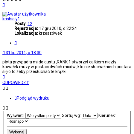
Na
górę
krisbialy1
Posty:
12
Rejestracja:
17 gru 2010, o 22:24
Lokalizacja:
krzeszówek
Cytuj
31 lip 2011, o 18:30
płyta przypadła mi do gustu ,RANK 1 stworzył całkiem niezły
kawałek muzy w postaci dwóch mixów ,kto nie słuchał niech postara
się o to żeby przesłuchać te krążki
Na
górę
ODPOWIEDZ
Podgląd wydruku
Wyświetl:
Sortuj wg:
Kierunek: