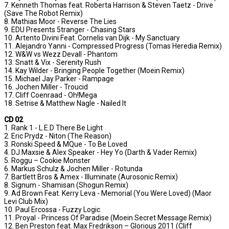
7. Kenneth Thomas feat. Roberta Harrison & Steven Taetz - Drive
(Save The Robot Remix)
8. Mathias Moor - Reverse The Lies
9. EDU Presents 5tranger - Chasing Stars
10. Artento Divini Feat. Cornelis van Dijk - My Sanctuary
11. Alejandro Yanni - Compressed Progress (Tomas Heredia Remix)
12. W&W vs Wezz Devall - Phantom
13. Snatt & Vix - Serenity Rush
14. Kay Wilder - Bringing People Together (Moein Remix)
15. Michael Jay Parker - Rampage
16. Jochen Miller - Troucid
17. Cliff Coenraad - Oh!Mega
18. Setrise & Matthew Nagle - Nailed It
CD 02
1. Rank 1 - L.E.D There Be Light
2. Eric Prydz - Niton (The Reason)
3. Ronski Speed & MQue - To Be Loved
4. DJ Maxsie & Alex Speaker - Hey Yo (Darth & Vader Remix)
5. Roggu – Cookie Monster
6. Markus Schulz & Jochen Miller - Rotunda
7. Bartlett Bros & Amex - Illuminate (Aurosonic Remix)
8. Signum - Shamisan (Shogun Remix)
9. Ad Brown Feat. Kerry Leva - Memorial (You Were Loved) (Maor
Levi Club Mix)
10. Paul Ercossa - Fuzzy Logic
11. Proyal - Princess Of Paradise (Moein Secret Message Remix)
12. Ben Preston feat. Max Fredrikson – Glorious 2011 (Cliff