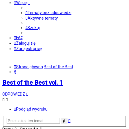
Więcej…
Tematy bez odpowiedzi
Aktywne tematy
Szukaj
FAQ
Zaloguj się
Zarejestruj się
Strona główna
Best of the Best
Szukaj
Best of the Best vol. 1
ODPOWIEDZ
Podgląd wydruku
Wyszukiwanie
Szukaj
zaawansowane