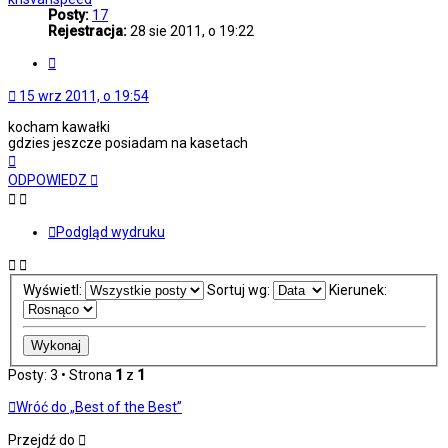
Posty:
17
Rejestracja:
28 sie 2011, o 19:22
Cytuj
15 wrz 2011, o 19:54
kocham kawałki
gdzies jeszcze posiadam na kasetach
Na
górę
ODPOWIEDZ
Podgląd wydruku
Wyświetl:
Sortuj wg:
Kierunek:
Posty: 3 • Strona
1
z
1
Wróć do „Best of the Best”
Przejdź do