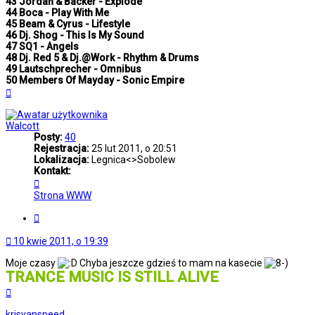
43 Jordan & Backer - Explode
44 Boca - Play With Me
45 Beam & Cyrus - Lifestyle
46 Dj. Shog - This Is My Sound
47 SQ1 - Angels
48 Dj. Red 5 & Dj.@Work - Rhythm & Drums
49 Lautschprecher - Omnibus
50 Members Of Mayday - Sonic Empire
Na
górę
Walcott
Posty:
40
Rejestracja:
25 lut 2011, o 20:51
Lokalizacja:
Legnica<>Sobolew
Kontakt:
Skontaktuj
się
Strona WWW
z
Walcott
Cytuj
10 kwie 2011, o 19:39
Moje czasy
Chyba jeszcze gdzieś to mam na kasecie
TRANCE MUSIC IS STILL ALIVE
Na
górę
krisvanspeed