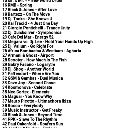
15 Mr. X Mr. Y - New World Order
16 RMB - Spring
17 Blank & Jones - After Love
18 Bartezz - On The Move
19 Dj. Tonka - She Knows U
20 Kai Tracid - 4 Just One Day
21 Giorgio Pontichelli - Trance Unity
22 Dj. Quicksilver - Symphonica
23 Cafe Del Mar - Energy 52
24 Megara vs. Dj. Lee - Hold Your Hands Up High
25 Dj. Valium - Go Right For
26 Africa Bambaataa & Westbam - Agharta
27 Armani & Ghost - Airport
28 Scooter - How Much Is The Fish
29 Gabry Fasano - Logarytm
30 Dj. Shog - Another World
31 Paffendorf - Where Are You
32 GSM & Gambas - Dual Musica
33 Dave Joy - Second Chase
34 Kosmonova - Celebrate
35 Neo Cortex - Elements
36 Maguai - You Know Why
37 Mauro Picotto - Ultimachora Ibiza
38 Rocco - Everybody
39 Music Instructor - Get Freaky
40 Blank & Jones - Beyond Time
41 PPK - Slave To The Rhythm
42 Paul Oakenfold - Soufern Sun