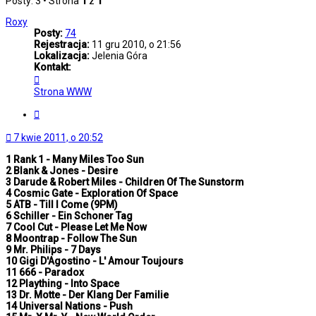
Posty: 3 • Strona
1
z
1
Roxy
Posty:
74
Rejestracja:
11 gru 2010, o 21:56
Lokalizacja:
Jelenia Góra
Kontakt:
Skontaktuj
się
Strona WWW
z
Roxy
Cytuj
7 kwie 2011, o 20:52
1 Rank 1 - Many Miles Too Sun
2 Blank & Jones - Desire
3 Darude & Robert Miles - Children Of The Sunstorm
4 Cosmic Gate - Exploration Of Space
5 ATB - Till I Come (9PM)
6 Schiller - Ein Schoner Tag
7 Cool Cut - Please Let Me Now
8 Moontrap - Follow The Sun
9 Mr. Philips - 7 Days
10 Gigi D'Agostino - L' Amour Toujours
11 666 - Paradox
12 Plaything - Into Space
13 Dr. Motte - Der Klang Der Familie
14 Universal Nations - Push