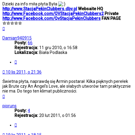
Dzieki za info miła płyta Była
http://www.StacjaPekinClubbers.dbv.pl
Websaite HQ
http://www.Facebook.com/QVStacjaPekinClubbers2
Private
http://www.Facebook.com/QvStacjaPekinClubbers
FAN PAGE
☆☆☆☆☆
Na
górę
Damian940915
Posty:
66
Rejestracja:
11 gru 2010, o 16:58
Lokalizacja:
Biała Podlaska
Cytuj
10 lis 2011, o 21:36
Świetna płyta, naprawdę się Armin postarał. Kilka pięknych perełek
jak Brute czy An Angel's Love, ale słabych utworów tam praktycznie
nie ma. Do tego ten klimat publiczności.
Na
górę
pioruns
Posty:
4
Rejestracja:
20 lut 2011, o 01:56
Cytuj