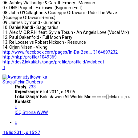
06. Ashley Wallbridge & Gareth Emery - Mansion
07. DNS Project - Exclusive (Bigroom Edit)
08. John O'Callaghan & Giuseppe Ottaviani - Ride The Wave
(Giuseppe Ottaviani Remix)
09. James Dymond - Gundam
10. Daniel Kandi - Saggitarius
11. Alex M.O.R.P.H. feat. Sylvia Tosun - An Angels Love (Vocal Mix)
12. Paul Oakenfold - Full Moon Party
13. Re:Locate vs Robert Nickson - Resource
14. Orjan Nilsen - Viking
http://www.facebook.com/pages/In-Da-Bea ... 3164697232
http://nk.pl/profile/1049369
http://dev2.lokalik.tv/page/profile/profileid/indabeat
Na
górę
StacjaPekinClubbers
Posty:
233
Rejestracja:
6 lut 2011, o 19:05
Lokalizacja:
Bolesławiec All Worlds Min======[]=Max ♫♫♫
Kontakt:
Skontaktuj
się
ICQ
Strona WWW
z
StacjaPekinClubbers
Cytuj
6 lis 2011, o 15:27