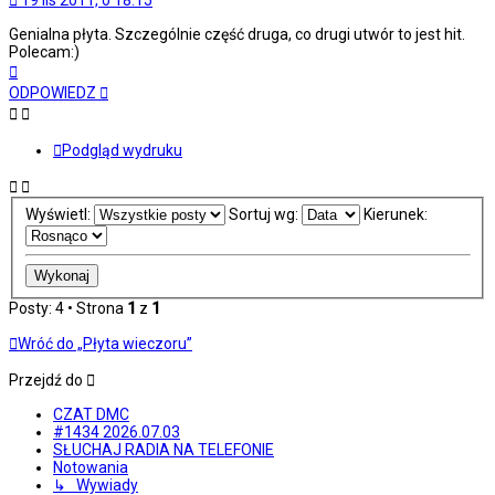
19 lis 2011, o 18:15
Genialna płyta. Szczególnie część druga, co drugi utwór to jest hit.
Polecam:)
Na
górę
ODPOWIEDZ
Podgląd wydruku
Wyświetl:
Sortuj wg:
Kierunek:
Posty: 4 • Strona
1
z
1
Wróć do „Płyta wieczoru”
Przejdź do
CZAT DMC
#1434 2026.07.03
SŁUCHAJ RADIA NA TELEFONIE
Notowania
↳ Wywiady