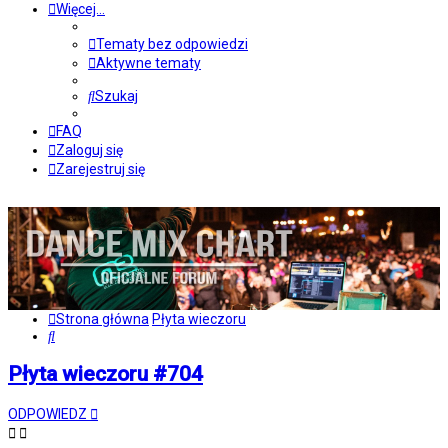
Więcej…
Tematy bez odpowiedzi
Aktywne tematy
Szukaj
FAQ
Zaloguj się
Zarejestruj się
Strona główna
Płyta wieczoru
Szukaj
Płyta wieczoru #704
ODPOWIEDZ