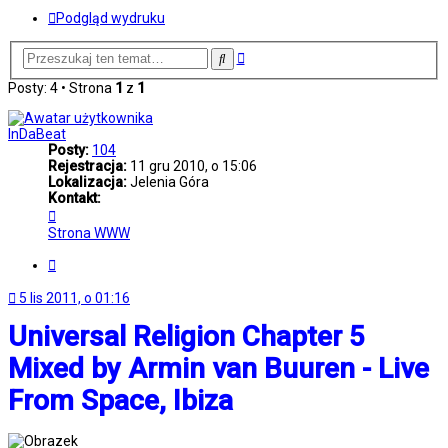
Podgląd wydruku
Wyszukiwanie
Szukaj
zaawansowane
Posty: 4 • Strona
1
z
1
InDaBeat
Posty:
104
Rejestracja:
11 gru 2010, o 15:06
Lokalizacja:
Jelenia Góra
Kontakt:
Skontaktuj
się
Strona WWW
z
InDaBeat
Cytuj
5 lis 2011, o 01:16
Universal Religion Chapter 5
Mixed by Armin van Buuren - Live
From Space, Ibiza