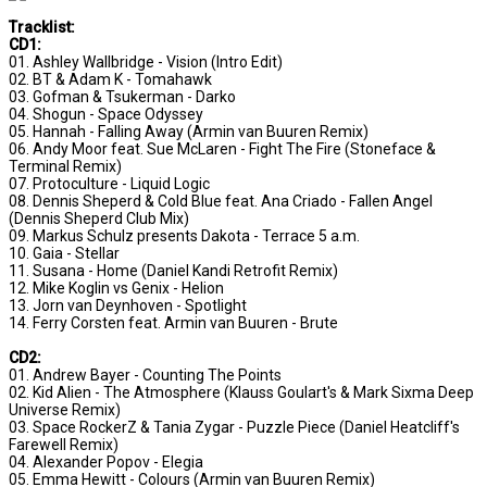
Tracklist:
CD1:
01. Ashley Wallbridge - Vision (Intro Edit)
02. BT & Adam K - Tomahawk
03. Gofman & Tsukerman - Darko
04. Shogun - Space Odyssey
05. Hannah - Falling Away (Armin van Buuren Remix)
06. Andy Moor feat. Sue McLaren - Fight The Fire (Stoneface &
Terminal Remix)
07. Protoculture - Liquid Logic
08. Dennis Sheperd & Cold Blue feat. Ana Criado - Fallen Angel
(Dennis Sheperd Club Mix)
09. Markus Schulz presents Dakota - Terrace 5 a.m.
10. Gaia - Stellar
11. Susana - Home (Daniel Kandi Retrofit Remix)
12. Mike Koglin vs Genix - Helion
13. Jorn van Deynhoven - Spotlight
14. Ferry Corsten feat. Armin van Buuren - Brute
CD2:
01. Andrew Bayer - Counting The Points
02. Kid Alien - The Atmosphere (Klauss Goulart's & Mark Sixma Deep
Universe Remix)
03. Space RockerZ & Tania Zygar - Puzzle Piece (Daniel Heatcliff's
Farewell Remix)
04. Alexander Popov - Elegia
05. Emma Hewitt - Colours (Armin van Buuren Remix)